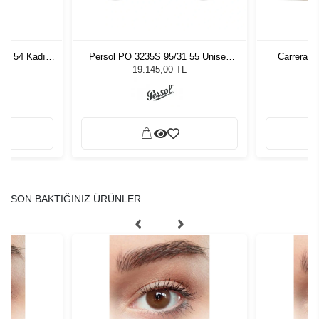
7 - 54 Kadın
Persol PO 3235S 95/31 55 Unisex
Carrera 3
ğü
Güneş Gözlüğü
L
19.145,00 TL
SON BAKTIĞINIZ ÜRÜNLER