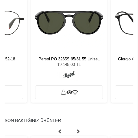
02 52-18
Persol PO 3235S 95/31 55 Unisex
Giorgio Ar
Güneş Gözlüğü
19.145,00 TL
SON BAKTIĞINIZ ÜRÜNLER