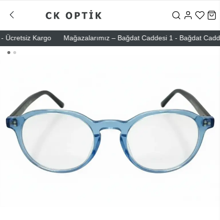
Ücretsiz Kargo
Mağazalarımız – Bağdat Caddesi 1 - Bağdat Caddesi 2 