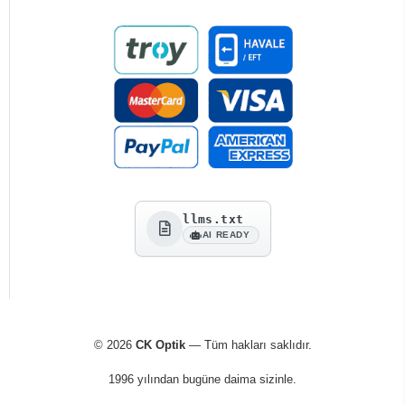
llms.txt
AI READY
© 2026
CK Optik
— Tüm hakları saklıdır.
1996 yılından bugüne daima sizinle.