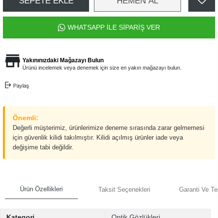
SEPETE EKLE
HEMEN AL
WHATSAPP İLE SİPARİŞ VER
Yakınınızdaki Mağazayı Bulun
Ürünü incelemek veya denemek için size en yakın mağazayı bulun.
Paylaş
Önemli:
Değerli müşterimiz, ürünlerimize deneme sırasında zarar gelmemesi
için güvenlik kilidi takılmıştır. Kilidi açılmış ürünler iade veya
değişime tabi değildir.
Ürün Özellikleri
Taksit Seçenekleri
Garanti Ve Te
Kategori
Optik Gözlükleri