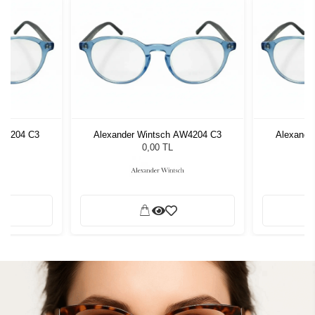
AW4204 C3
Alexander Wintsch AW4204 C3
Alexande
0,00 TL