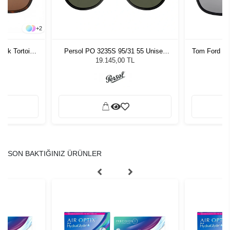
+
2
Persol PO 3235S 95/31 55 Unisex
Tom Ford FT
Dark Tortoise
Güneş Gözlüğü
G
 Gözlüğü
19.145,00 TL
L
SON BAKTIĞINIZ ÜRÜNLER