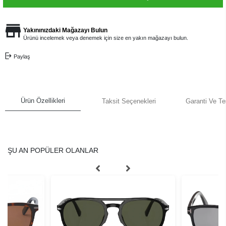
Yakınınızdaki Mağazayı Bulun
Ürünü incelemek veya denemek için size en yakın mağazayı bulun.
Paylaş
Ürün Özellikleri
Taksit Seçenekleri
Garanti Ve Te
ŞU AN POPÜLER OLANLAR