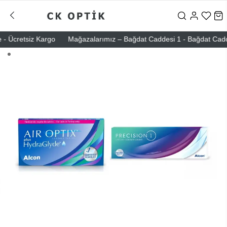
 Ücretsiz Kargo
Mağazalarımız – Bağdat Caddesi 1 - Bağdat Caddesi 2