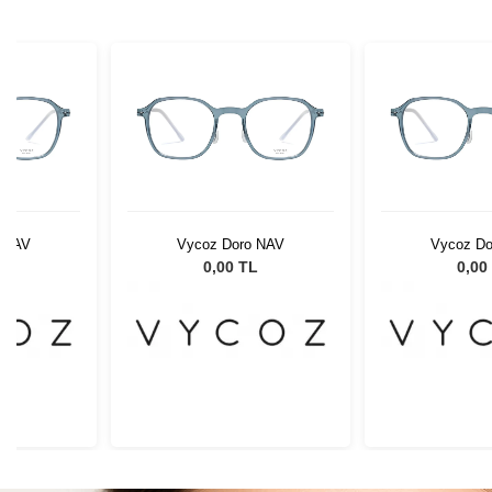
 NAV
Vycoz Doro NAV
Vycoz Do
L
0,00 TL
0,00