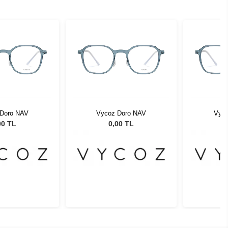
Doro NAV
Vycoz Doro NAV
Vyco
00 TL
0,00 TL