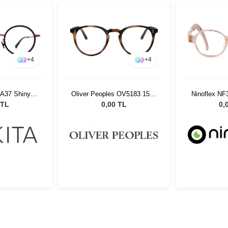
+
4
+
4
 A37 Shiny
Oliver Peoples OV5183 1552
Ninoflex NF
ack 818
45
 TL
0,00 TL
0,