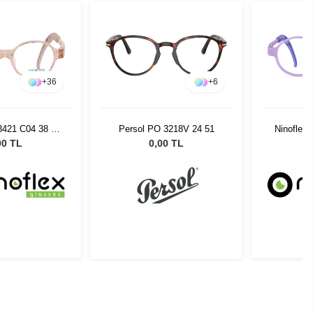
+
36
+
6
3421 C04 38 14
Persol PO 3218V 24 51
Ninoflex
128
00 TL
0,00 TL