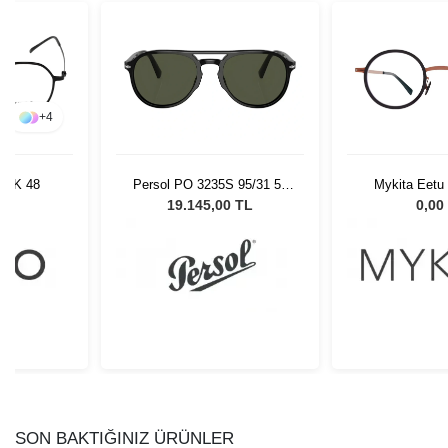
+
4
BLK 48
Persol PO 3235S 95/31 55
Mykita Eetu
Unisex Güneş Gözlüğü
Copper/Bl
L
19.145,00 TL
0,00
SON BAKTIĞINIZ ÜRÜNLER