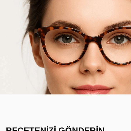
REÇETENİZİ GÖNDERİN