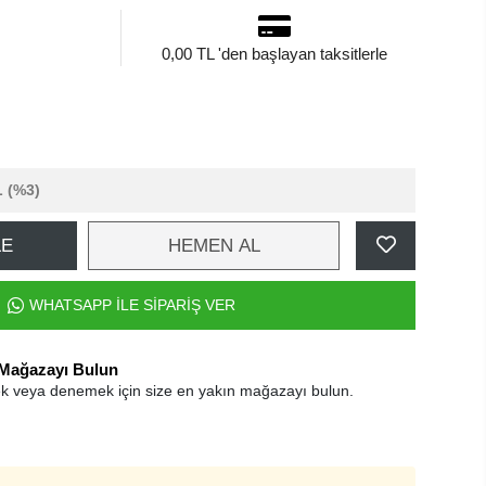
0,00 TL 'den başlayan taksitlerle
L
(%3)
LE
HEMEN AL
WHATSAPP İLE SİPARİŞ VER
 Mağazayı Bulun
k veya denemek için size en yakın mağazayı bulun.