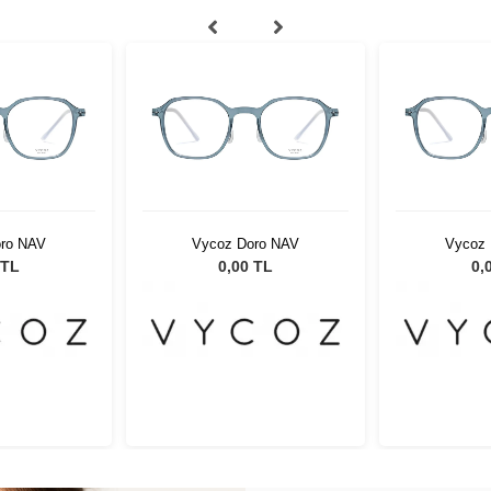
ro NAV
Vycoz Doro NAV
Vycoz 
 TL
0,00 TL
0,