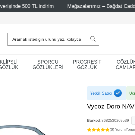
L indirim
Mağazalarımız – Bağdat Caddesi 1 - Bağdat Cad
KLİPSLİ
SPORCU
PROGRESİF
GÖZLÜ
GÖZLÜK
GÖZLÜKLERİ
GÖZLÜK
CAMLAR
Yetkili Satıcı
Ücr
Vycoz Doro NAV
Barkod
:
8682530209539
(0) Yorum
Yoru