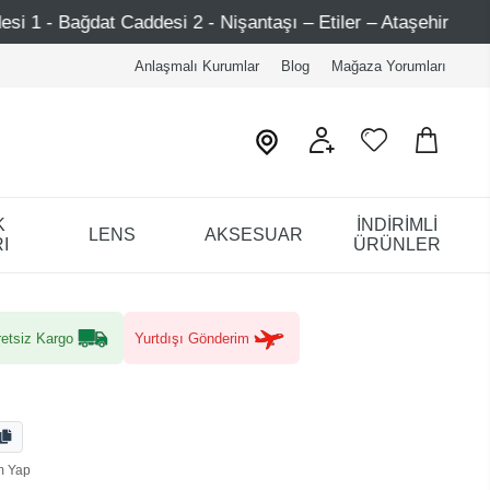
desi 2 - Nişantaşı – Etiler – Ataşehir
750 TL Üzeri Al
Anlaşmalı Kurumlar
Blog
Mağaza Yorumları
K
İNDİRİMLİ
LENS
AKSESUAR
I
ÜRÜNLER
etsiz Kargo
Yurtdışı Gönderim
m Yap