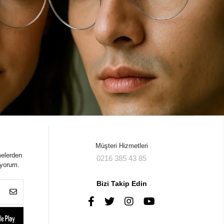
Müşteri Hizmetleri
melerden
0216 385 43 85
iyorum.
Bizi Takip Edin