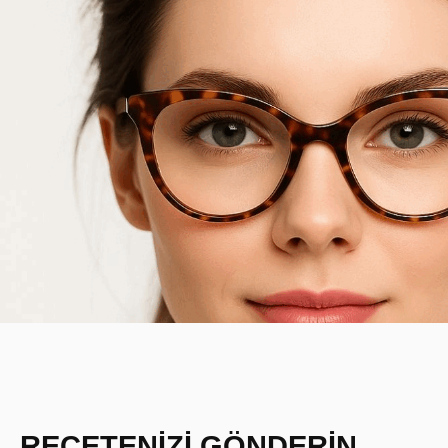
REÇETENİZİ GÖNDERİN