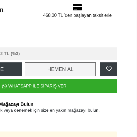
TL
468,00 TL 'den başlayan taksitlerle
52 TL
(%3)
LE
HEMEN AL
WHATSAPP İLE SİPARİŞ VER
 Mağazayı Bulun
k veya denemek için size en yakın mağazayı bulun.