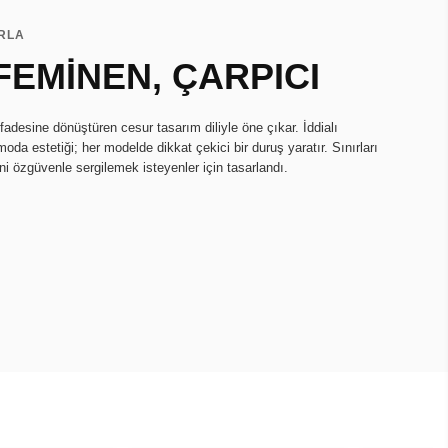
ARLA
FEMİNEN, ÇARPICI
fadesine dönüştüren cesur tasarım diliyle öne çıkar. İddialı
oda estetiği; her modelde dikkat çekici bir duruş yaratır. Sınırları
ini özgüvenle sergilemek isteyenler için tasarlandı.