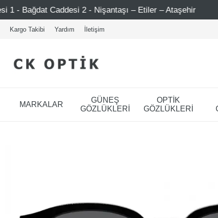
si 2 - Nişantaşı – Etiler – Ataşehir
Şimdi Üye ol ! 50
Kargo Takibi
Yardım
İletişim
GÜNEŞ
OPTİK
MARKALAR
GÖZLÜKLERİ
GÖZLÜKLERİ