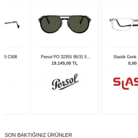
485 C508
Persol PO 3235S 95/31 55
Slastik Gonk
Unisex Güneş Gözlüğü
Op
L
19.145,00 TL
0,00
SON BAKTIĞINIZ ÜRÜNLER