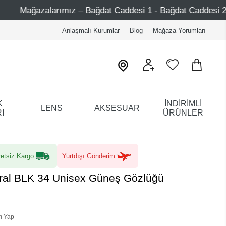
ız – Bağdat Caddesi 1 - Bağdat Caddesi 2 - Nişantaşı – Etil
Anlaşmalı Kurumlar
Blog
Mağaza Yorumları
K
İNDİRİMLİ
LENS
AKSESUAR
I
ÜRÜNLER
etsiz Kargo
Yurtdışı Gönderim
hiral BLK 34 Unisex Güneş Gözlüğü
m Yap