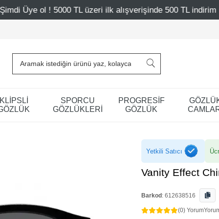
00 TL üzeri ilk alışverişinde 500 TL indirim
Mağazalarım
KLİPSLİ
SPORCU
PROGRESİF
GÖZLÜ
GÖZLÜK
GÖZLÜKLERİ
GÖZLÜK
CAMLAR
Yetkili Satıcı
Ücr
Vanity Effect C
Barkod
:
612638516
(0) Yorum
Yoru