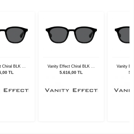
t Chiral BLK 34
Vanity Effect Chiral BLK 34
Vanity Ef
üneş Gözlüğü
Unisex Güneş Gözlüğü
Unisex
6,00 TL
5.616,00 TL
5.