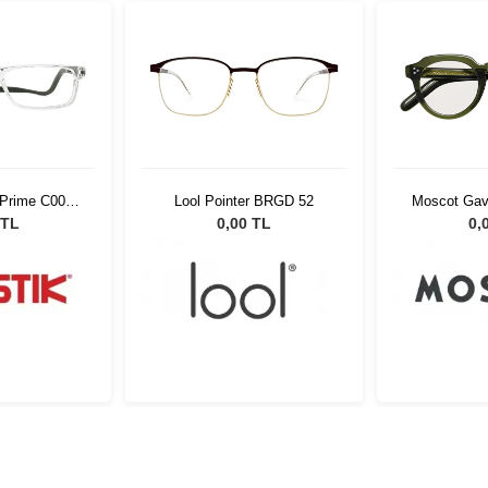
 Prime C006
Lool Pointer BRGD 52
Moscot Gav
t
45 
 TL
0,00 TL
0,