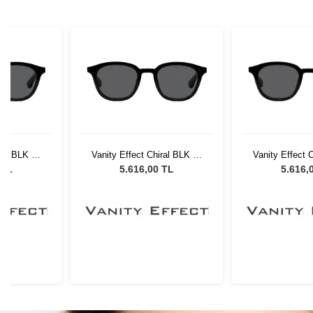
ral BLK 34
Vanity Effect Chiral BLK 34
Vanity Effect 
Gözlüğü
Unisex Güneş Gözlüğü
Unisex Güne
 TL
5.616,00 TL
5.616,