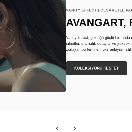
VANITY EFFECT | CESARETLE P
AVANGART, 
Vanity Effect, gözlüğü güçlü bir moda i
siluetler, dramatik detaylar ve yüksek m
zorlayan bu feminen lüks anlayışı, stil
KOLEKSİYONU KEŞFET