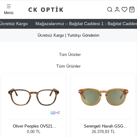
Menü
etsiz Kargo
Mağazalarımız – Bağdat Caddesi 1 - Bağdat Caddesi 2 - N
Ücretsiz Kargo | Yurtdışı Gönderim
Tüm Ürünler
Tüm Ürünler
+
2
Oliver Peoples OV5219
Serengeti Havah GSG
1011 47
574005 Unisex Güneş
0,00 TL
26.378,83 TL
Gözlüğü