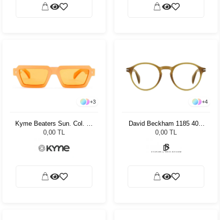
+
3
+
4
Kyme Beaters Sun. Col. 05
David Beckham 1185 40G
Kadın Güneş Gözlüğü
4949
0,00 TL
0,00 TL