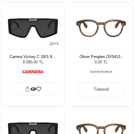
+
3
Carrera Victory C 18/S 807
Oliver Peoples OV5413U
99 Kadın Güneş Gözlüğü
1011 48
8.090,00 TL
0,00 TL
Tükendi