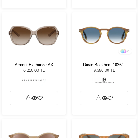
+
5
Armani Exchange AX
David Beckham 1036/S
4029S 824013 57 Kadın
C9B/08 - 49 Unisex Güneş
6.210,00 TL
9.350,00 TL
Güneş Gözlüğü
Gözlüğü