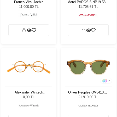
Franco Vital Jachin
Morel PAROS 6.NP19 5320
MBLK/GLD Unisex Güneş
Kadın Güneş Gözlüğü
11.000,00 TL
11.705,61 TL
Gözlüğü
+
4
Alexander Wintsch
Oliver Peoples OV5413SU
AW6164 C4
167452 50 Unisex Güneş
0,00 TL
21.910,00 TL
Gözlüğü