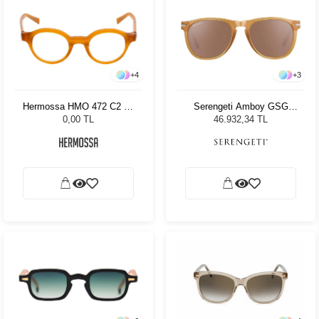
+
4
+
3
Hermossa HMO 472 C2 46
Serengeti Amboy GSG
23
530002 Unisex Güneş
0,00 TL
46.932,34 TL
Gözlüğü