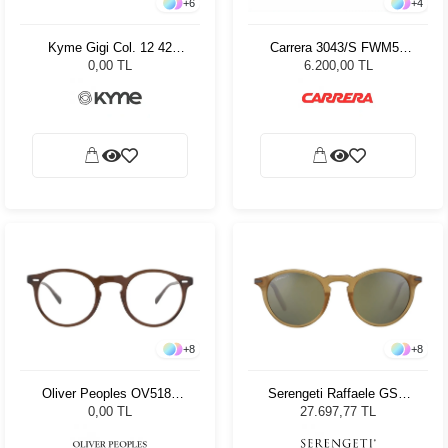
+
6
+
4
Kyme Gigi Col. 12 42
Carrera 3043/S FWM56
Unisex Güneş Gözlüğü
Kadın Güneş Gözlüğü
0,00 TL
6.200,00 TL
+
8
+
8
Oliver Peoples OV5186
Serengeti Raffaele GSG
1625 47
8951 Unisex Güneş
0,00 TL
27.697,77 TL
Gözlüğü