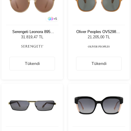
+
5
Serengeti Leonora 8956
Oliver Peoples OV5298SU
Unisex Güneş Gözlüğü
1578W5 51 Unisex Güneş
31.819,47 TL
21.205,00 TL
Gözlüğü
Tükendi
Tükendi