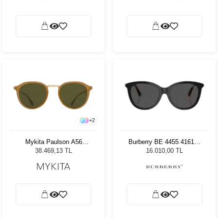
+
2
Mykita Paulson A56
Burberry BE 4455 416187
GGLD/Brn/Dark Brn Unisex
55 Kadın Güneş Gözlüğü
38.469,13 TL
16.010,00 TL
Güneş Gözlüğü