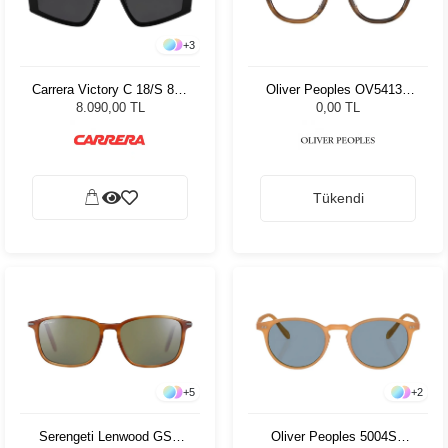
+
3
Carrera Victory C 18/S 807
Oliver Peoples OV5413U
99 Kadın Güneş Gözlüğü
1011 48
8.090,00 TL
0,00 TL
Tükendi
+
5
+
2
Serengeti Lenwood GSG
Oliver Peoples 5004SU