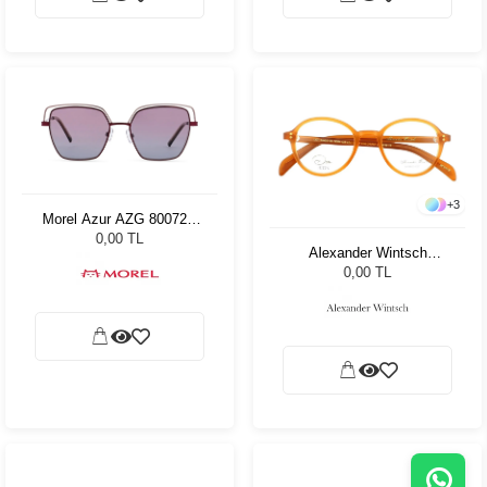
+
3
Morel Azur AZG 80072A
PR12 18 - 55
0,00 TL
Alexander Wintsch
AW20155 C3
0,00 TL