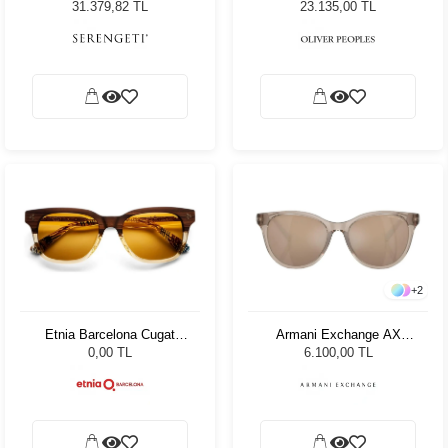
8932 Unisex Güneş
169956 - 49 Unisex Güneş
31.379,82 TL
23.135,00 TL
Gözlüğü
Gözlüğü
+
2
Etnia Barcelona Cugat
Armani Exchange AX
BRBE 54 Unisex Güneş
4144SU 83447P 54 Kadın
0,00 TL
6.100,00 TL
Gözlüğü
Güneş Gözlüğü