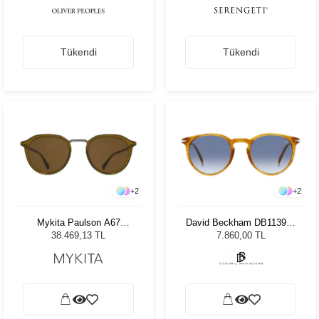
Tükendi
Tükendi
+
2
+
2
Mykita Paulson A67
David Beckham DB1139/S
Graphite/Peridot RBR
DUA 5108 Unisex Güneş
38.469,13 TL
7.860,00 TL
Unisex Güneş Gözlüğü
Gözlüğü