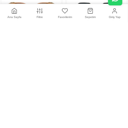
Ana Sayfa
Filtre
Favorilerim
Sepetim
Giriş Yap
+
2
+
8
Oliver Peoples OV5298SU
Kyme Alain Col. 02 Unisex
1578W5 53 Unisex Güneş
Güneş Gözlüğü
18.400,00 TL
0,00 TL
Gözlüğü
+
3