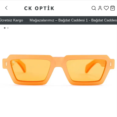
etsiz Kargo
Mağazalarımız – Bağdat Caddesi 1 - Bağdat Caddesi 2 - N