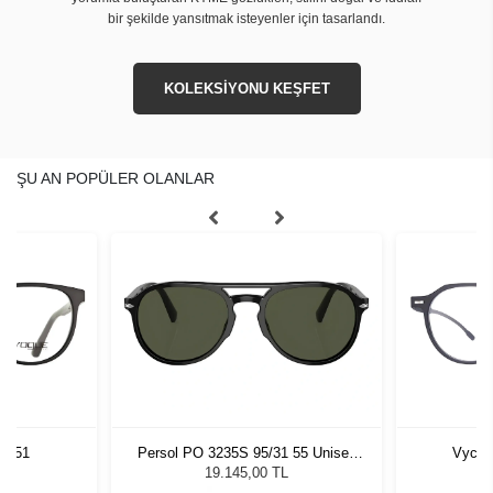
bir şekilde yansıtmak isteyenler için tasarlandı.
KOLEKSİYONU KEŞFET
ŞU AN POPÜLER OLANLAR
7 51
Persol PO 3235S 95/31 55 Unisex
Vycoz
Güneş Gözlüğü
19.145,00 TL