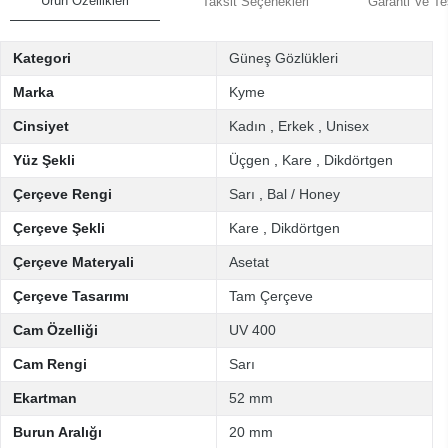
Ürün Özellikleri
Taksit Seçenekleri
Garanti Ve Te
Kategori
Güneş Gözlükleri
Marka
Kyme
Cinsiyet
Kadın
,
Erkek
,
Unisex
Yüz Şekli
Üçgen
,
Kare
,
Dikdörtgen
Çerçeve Rengi
Sarı
,
Bal / Honey
Çerçeve Şekli
Kare
,
Dikdörtgen
Çerçeve Materyali
Asetat
Çerçeve Tasarımı
Tam Çerçeve
Cam Özelliği
UV 400
Cam Rengi
Sarı
Ekartman
52 mm
Burun Aralığı
20 mm