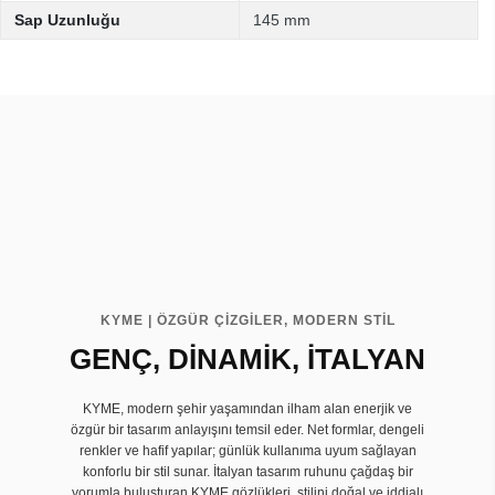
Sap Uzunluğu
145 mm
KYME | ÖZGÜR ÇİZGİLER, MODERN STİL
GENÇ, DİNAMİK, İTALYAN
KYME, modern şehir yaşamından ilham alan enerjik ve
özgür bir tasarım anlayışını temsil eder. Net formlar, dengeli
renkler ve hafif yapılar; günlük kullanıma uyum sağlayan
konforlu bir stil sunar. İtalyan tasarım ruhunu çağdaş bir
yorumla buluşturan KYME gözlükleri, stilini doğal ve iddialı