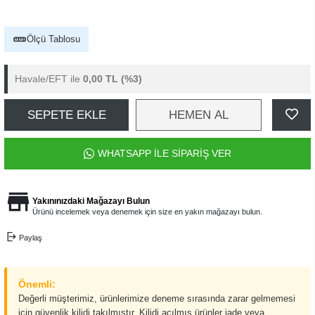
Ölçü Tablosu
Havale/EFT ile
0,00 TL
(%3)
SEPETE EKLE
HEMEN AL
WHATSAPP İLE SİPARİŞ VER
Yakınınızdaki Mağazayı Bulun
Ürünü incelemek veya denemek için size en yakın mağazayı bulun.
Paylaş
Önemli:
Değerli müşterimiz, ürünlerimize deneme sırasında zarar gelmemesi
için güvenlik kilidi takılmıştır. Kilidi açılmış ürünler iade veya