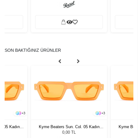
SON BAKTIĞINIZ ÜRÜNLER
+
3
+
3
. 05 Kadın
Kyme Beaters Sun. Col. 05 Kadın
Kyme Beat
ğü
Güneş Gözlüğü
G
0,00 TL