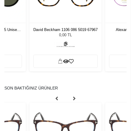
1 55 Unisex
David Beckham 1106 086 5019 67967
Alexand
ğü
L
0,00 TL
SON BAKTIĞINIZ ÜRÜNLER