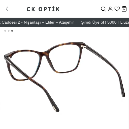
si 2 - Nişantaşı – Etiler – Ataşehir
Şimdi Üye ol ! 5000 TL üzeri il