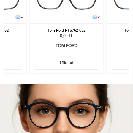
+
3
+
3
2 052
Tom Ford FT5762 052
Tom 
0,00 TL
Tükendi