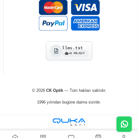
llms.txt
AI READY
© 2026
CK Optik
— Tüm hakları saklıdır.
1996 yılından bugüne daima sizinle.