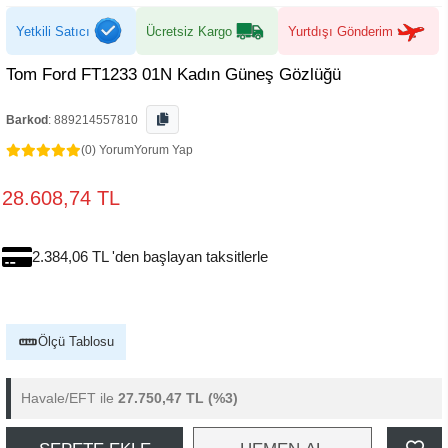
Yetkili Satıcı
Ücretsiz Kargo
Yurtdışı Gönderim
Tom Ford FT1233 01N Kadın Güneş Gözlüğü
Barkod
:
889214557810
(0) Yorum
Yorum Yap
28.608,74 TL
2.384,06 TL 'den başlayan taksitlerle
Ölçü Tablosu
Havale/EFT ile
27.750,47 TL
(%3)