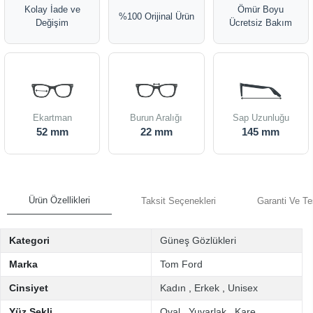
Kolay İade ve
Ömür Boyu
%100 Orijinal Ürün
Değişim
Ücretsiz Bakım
Ekartman
Burun Aralığı
Sap Uzunluğu
52 mm
22 mm
145 mm
Ürün Özellikleri
Taksit Seçenekleri
Garanti Ve Te
Kategori
Güneş Gözlükleri
Marka
Tom Ford
Cinsiyet
Kadın
,
Erkek
,
Unisex
Yüz Şekli
Oval
,
Yuvarlak
,
Kare
,