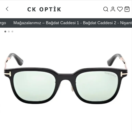
Mağazalarımız – Bağdat Caddesi 1 - Bağdat Caddesi 2 - Nişantaşı –