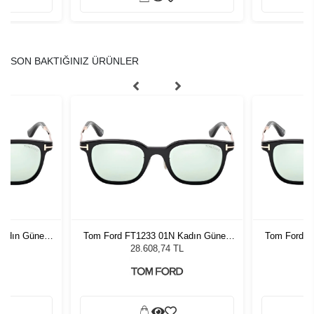
SON BAKTIĞINIZ ÜRÜNLER
Kadın Güneş
Tom Ford FT1233 01N Kadın Güneş
Tom Ford F
Gözlüğü
L
28.608,74 TL