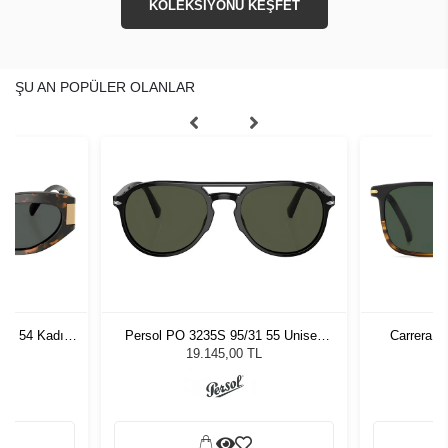
KOLEKSİYONU KEŞFET
ŞU AN POPÜLER OLANLAR
7 - 54 Kadın
Persol PO 3235S 95/31 55 Unisex
Carrera 3
ğü
Güneş Gözlüğü
L
19.145,00 TL