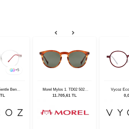
+
5
entle Benn
Morel Mylos 1. TD02 5021
Vycoz Eco
17 135
Unisex Güneş Gözlüğü
RED 46
 TL
11.705,61 TL
0,