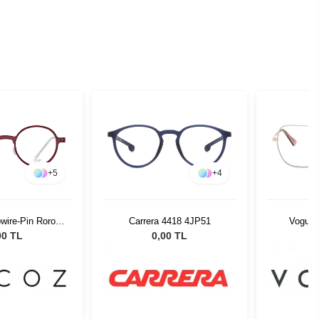
+
5
+
4
wire-Pin Roro
Carrera 4418 4JP51
Vogue 
-22 51526
00 TL
0,00 TL