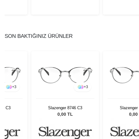
SON BAKTIĞINIZ ÜRÜNLER
+
3
+
3
746 C3
Slazenger 8746 C3
Slazenger
L
0,00 TL
0,00