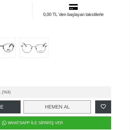
0,00 TL 'den başlayan taksitlerle
L
(%3)
LE
HEMEN AL
WHATSAPP İLE SİPARİŞ VER