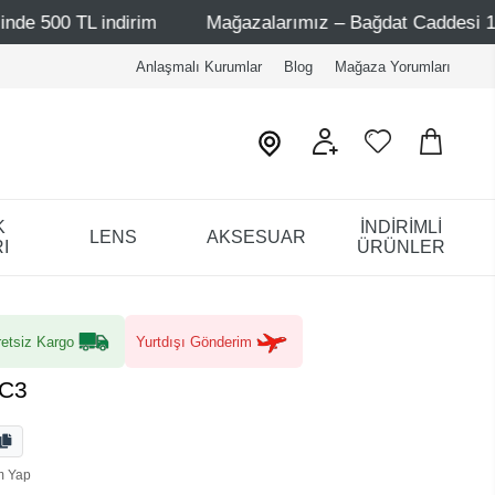
ndirim
Mağazalarımız – Bağdat Caddesi 1 - Bağdat Cadde
Anlaşmalı Kurumlar
Blog
Mağaza Yorumları
K
İNDİRİMLİ
LENS
AKSESUAR
I
ÜRÜNLER
etsiz Kargo
Yurtdışı Gönderim
 C3
m Yap