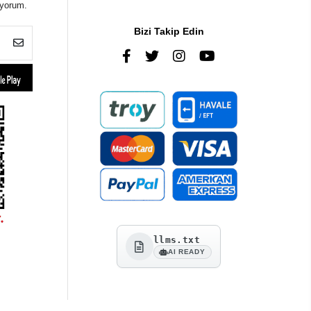
iyorum.
Bizi Takip Edin
llms.txt
AI READY