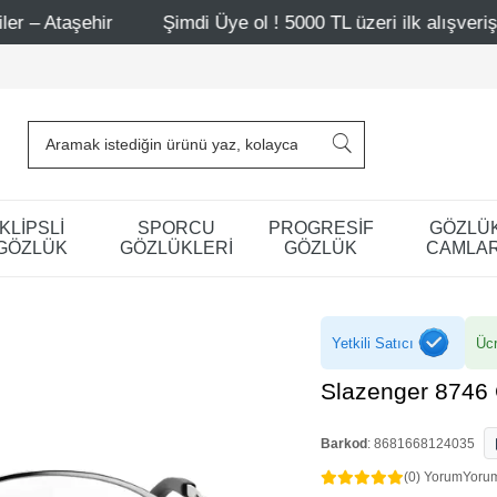
r
Şimdi Üye ol ! 5000 TL üzeri ilk alışverişinde 500 TL i
KLİPSLİ
SPORCU
PROGRESİF
GÖZLÜ
GÖZLÜK
GÖZLÜKLERİ
GÖZLÜK
CAMLAR
Yetkili Satıcı
Ücr
Slazenger 8746
Barkod
:
8681668124035
(0) Yorum
Yoru