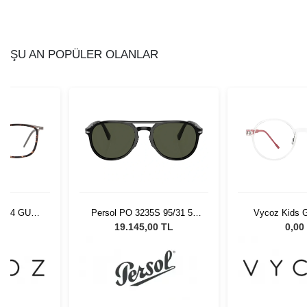
ŞU AN POPÜLER OLANLAR
9404 GUN-
Persol PO 3235S 95/31 55
Vycoz Kids G
-19
Unisex Güneş Gözlüğü
CRT 46-
L
19.145,00 TL
0,00