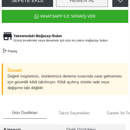
SEPETE EKLE
HEMEN AL
WHATSAPP İLE SİPARİŞ VER
Yakınınızdaki Mağazayı Bulun
Ürünü incelemek veya denemek için size en yakın mağazayı bulun.
Paylaş
Önemli:
Değerli müşterimiz, ürünlerimize deneme sırasında zarar gelmemesi
için güvenlik kilidi takılmıştır. Kilidi açılmış ürünler iade veya
değişime tabi değildir.
Ürün Özellikleri
Taksit Seçenekleri
Garanti Ve Te
Kategori
Optik Gözlükleri