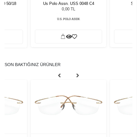
540 50/18
Us Polo Assn. USS 0048 C4
Sla
0,00 TL
SON BAKTIĞINIZ ÜRÜNLER