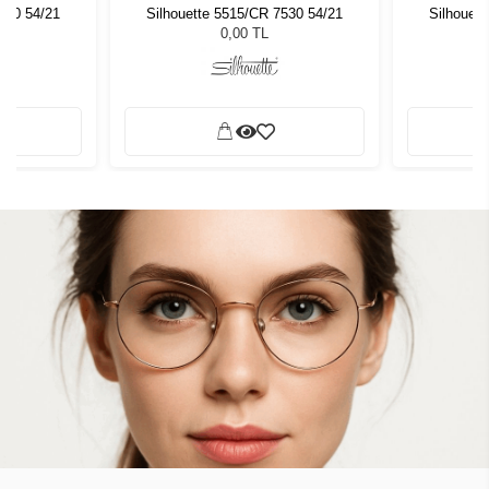
530 54/21
Silhouette 5515/CR 7530 54/21
Silhouet
0,00 TL