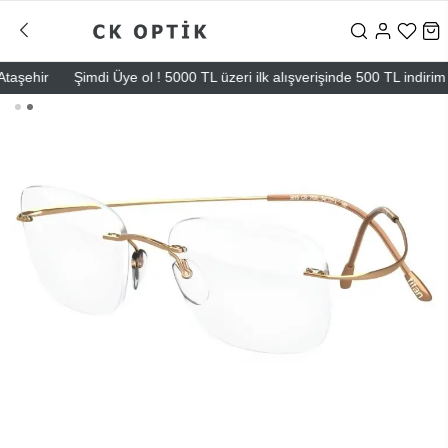
şehir
Şimdi Üye ol ! 5000 TL üzeri ilk alışverişinde 500 TL indirim