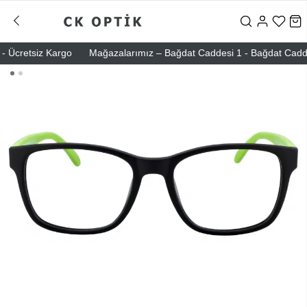
Ücretsiz Kargo
Mağazalarımız – Bağdat Caddesi 1 - Bağdat Caddesi 2 