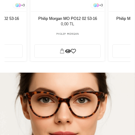
+
3
+
3
2 02 53-16
Philip Morgan MO PO12 02 53-16
Philip Mo
0,00 TL