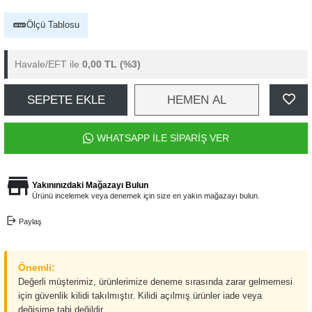
Ölçü Tablosu
Havale/EFT ile
0,00 TL
(%3)
SEPETE EKLE
HEMEN AL
WHATSAPP İLE SİPARİŞ VER
Yakınınızdaki Mağazayı Bulun
Ürünü incelemek veya denemek için size en yakın mağazayı bulun.
Paylaş
Önemli:
Değerli müşterimiz, ürünlerimize deneme sırasında zarar gelmemesi
için güvenlik kilidi takılmıştır. Kilidi açılmış ürünler iade veya
değişime tabi değildir.