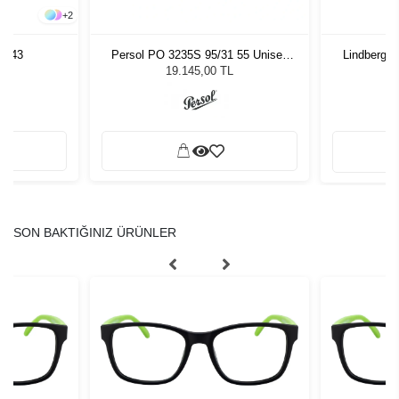
+
2
 - 43
Persol PO 3235S 95/31 55 Unisex
Lindberg S
Güneş Gözlüğü
19.145,00 TL
SON BAKTIĞINIZ ÜRÜNLER