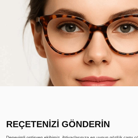
REÇETENİZİ GÖNDERİN
Deneyimli optisyen ekibimiz, ihtiyaçlarınıza en uygun gözlük camı çöz