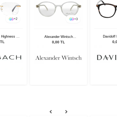
+
2
+
3
Highness I
Davidoff
Alexander Wintsch
65 56-17
AW20155 C2
 TL
0,
0,00 TL