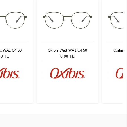
tt WA1 C4 50
Oxibis Watt WA1 C4 50
Oxibis 
00 TL
0,00 TL