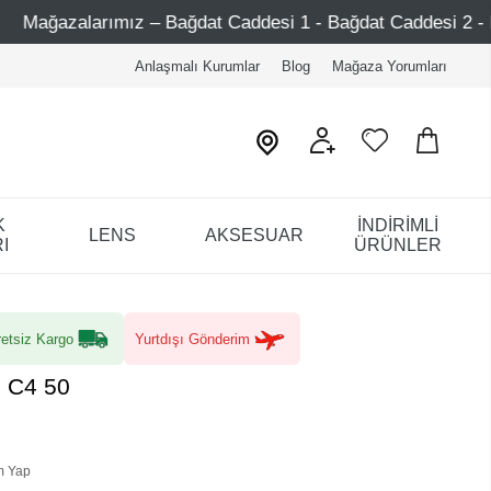
 Bağdat Caddesi 1 - Bağdat Caddesi 2 - Nişantaşı – Etiler 
Anlaşmalı Kurumlar
Blog
Mağaza Yorumları
K
İNDİRİMLİ
LENS
AKSESUAR
I
ÜRÜNLER
etsiz Kargo
Yurtdışı Gönderim
1 C4 50
m Yap