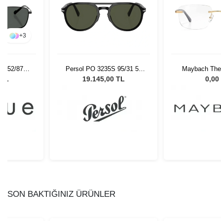
+
3
 352/87 -
Persol PO 3235S 95/31 55
Maybach The 
 Gözlüğü
Unisex Güneş Gözlüğü
MG-HAS-Z
 TL
19.145,00 TL
0,00
SON BAKTIĞINIZ ÜRÜNLER