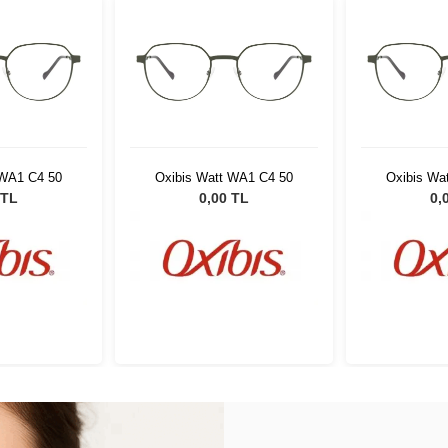
 WA1 C4 50
Oxibis Watt WA1 C4 50
Oxibis Wa
 TL
0,00 TL
0,