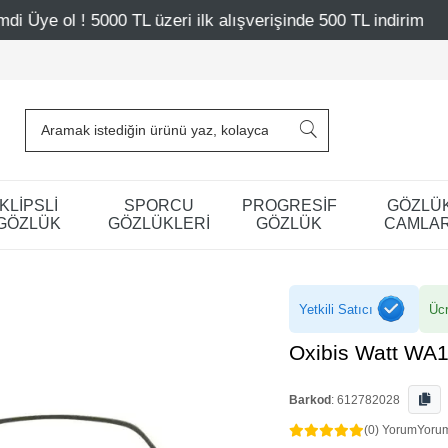
L üzeri ilk alışverişinde 500 TL indirim
Mağazalarımız –
KLİPSLİ
SPORCU
PROGRESİF
GÖZLÜ
GÖZLÜK
GÖZLÜKLERİ
GÖZLÜK
CAMLAR
Yetkili Satıcı
Ücr
Oxibis Watt WA
Barkod
:
612782028
(0) Yorum
Yoru