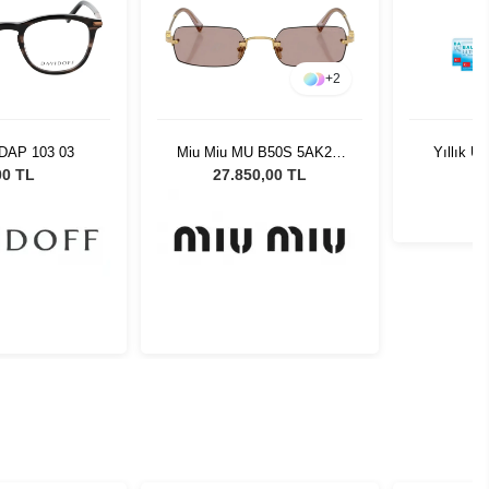
+
2
 DAP 103 03
Miu Miu MU B50S 5AK20I
Yıllık Ul
52 Kadın Güneş Gözlüğü
00 TL
27.850,00 TL