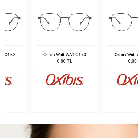
A1 C4 50
Oxibis Watt WA1 C4 50
Oxibis Watt
L
0,00 TL
0,00