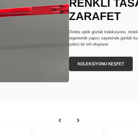
RENKLİ TAS
ZARAFET
Oxibis optik gözlük koleksiyonu, renkli
ergonomik yapısı sayesinde günlük kul
çekici bir stil oluşturur.
KOLEKSİYONU KEŞFET