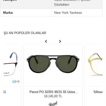
Gözlükleri
Marka
New York Yankess
ŞU AN POPÜLER OLANLAR
+
2
S 51
Persol PO 3235S 95/31 55 Unisex
Silhouet
Güneş Gözlüğü
19.145,00 TL