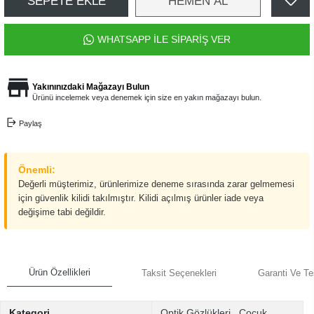
SEPETE EKLE
HEMEN AL
WHATSAPP İLE SİPARİŞ VER
Yakınınızdaki Mağazayı Bulun
Ürünü incelemek veya denemek için size en yakın mağazayı bulun.
Paylaş
Önemli:
Değerli müşterimiz, ürünlerimize deneme sırasında zarar gelmemesi
için güvenlik kilidi takılmıştır. Kilidi açılmış ürünler iade veya
değişime tabi değildir.
Ürün Özellikleri
Taksit Seçenekleri
Garanti Ve Te
Kategori
Optik Gözlükleri
,
Çocuk