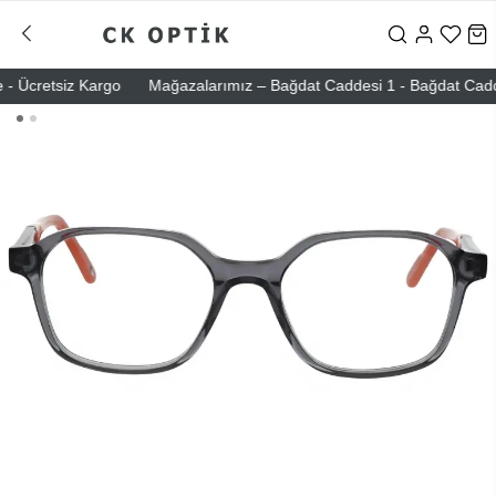
- Ücretsiz Kargo
Mağazalarımız – Bağdat Caddesi 1 - Bağdat Caddesi 