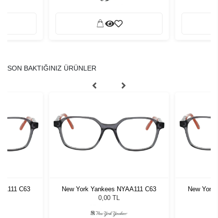
SON BAKTIĞINIZ ÜRÜNLER
AA111 C63
New York Yankees NYAA111 C63
New York
0,00 TL