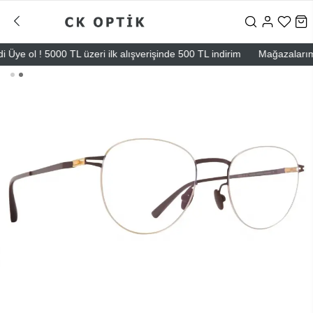
ye ol ! 5000 TL üzeri ilk alışverişinde 500 TL indirim
Mağazalarımız –