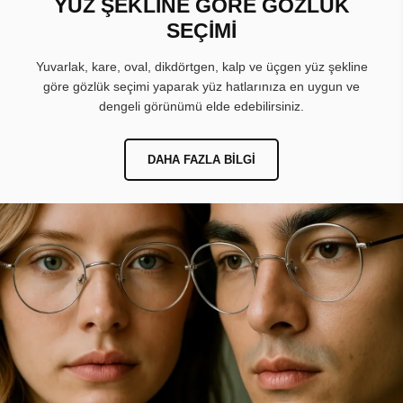
YÜZ ŞEKLİNE GÖRE GÖZLÜK
SEÇİMİ
Yuvarlak, kare, oval, dikdörtgen, kalp ve üçgen yüz şekline
göre gözlük seçimi yaparak yüz hatlarınıza en uygun ve
dengeli görünümü elde edebilirsiniz.
DAHA FAZLA BILGI