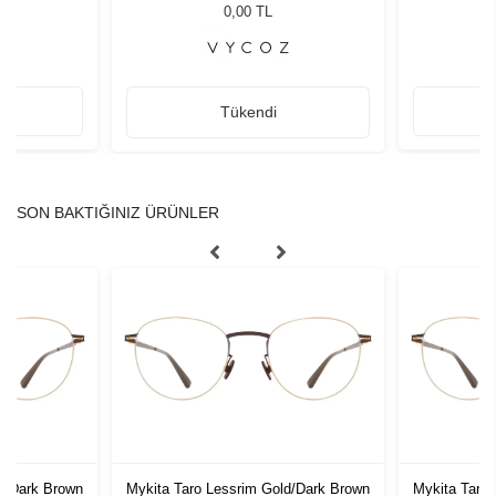
zlüğü
21
G
L
0,00 TL
Tükendi
SON BAKTIĞINIZ ÜRÜNLER
d/Dark Brown
Mykita Taro Lessrim Gold/Dark Brown
Mykita Taro