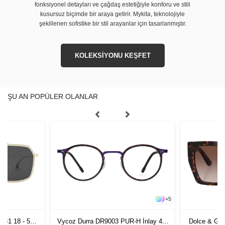
fonksiyonel detayları ve çağdaş estetiğiyle konforu ve stili
kusursuz biçimde bir araya getirir. Mykita, teknolojiyle
şekillenen sofistike bir stil arayanlar için tasarlanmıştır.
KOLEKSİYONU KEŞFET
ŞU AN POPÜLER OLANLAR
+
5
31 18 - 53
Vycoz Durra DR9003 PUR-H İnlay 47-
Dolce & Gab