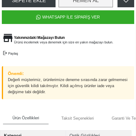
SEPETE EKLE
HEMEN AL
WHATSAPP İLE SİPARİŞ VER
Yakınınızdaki Mağazayı Bulun
Ürünü incelemek veya denemek için size en yakın mağazayı bulun.
Paylaş
Önemli:
Değerli müşterimiz, ürünlerimize deneme sırasında zarar gelmemesi
için güvenlik kilidi takılmıştır. Kilidi açılmış ürünler iade veya
değişime tabi değildir.
Ürün Özellikleri
Taksit Seçenekleri
Garanti Ve Te
Kategori
Optik Gözlükleri