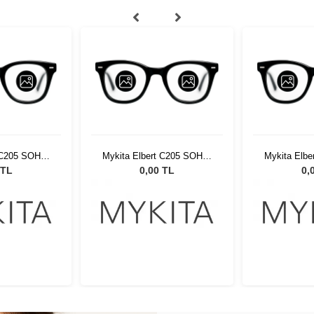
 C205 SOHA-
Mykita Elbert C205 SOHA-
Mykita Elb
265
SGP265
SG
 TL
0,00 TL
0,