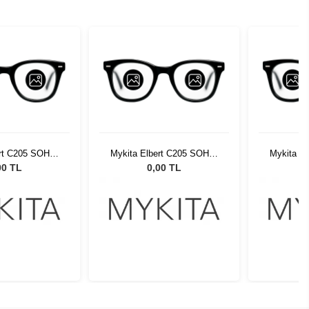
ert C205 SOHA-
Mykita Elbert C205 SOHA-
Mykita E
P265
SGP265
00 TL
0,00 TL