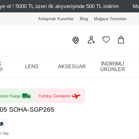
zeri ilk alışverişinde 500 TL indirim
Mağazalarımız – Ba
Anlaşmalı Kurumlar
Blog
Mağaza Yorumları
K
İNDİRİMLİ
LENS
AKSESUAR
I
ÜRÜNLER
etsiz Kargo
Yurtdışı Gönderim
C205 SOHA-SGP265
m Yap