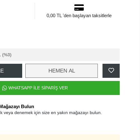
0,00 TL 'den başlayan taksitlerle
L
(%3)
LE
HEMEN AL
WHATSAPP İLE SİPARİŞ VER
 Mağazayı Bulun
k veya denemek için size en yakın mağazayı bulun.