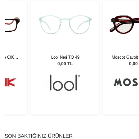
rime C004
Lool Neri TQ 49
Moscot Gavolt
861
0221
L
0,00 TL
0,00
SON BAKTIĞINIZ ÜRÜNLER