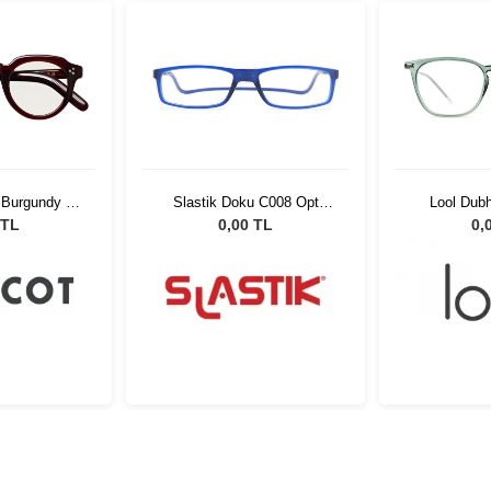
 Burgundy 45
Slastik Doku C008 Opt
Lool Dub
-01
1055081
 TL
0,00 TL
0,