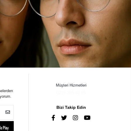
Müşteri Hizmetleri
melerden
0216 385 43 85
iyorum.
Bizi Takip Edin