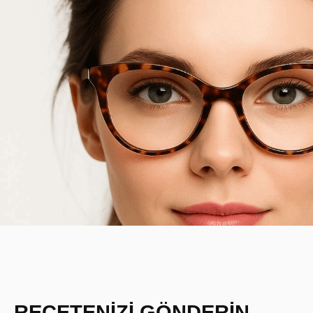
REÇETENİZİ GÖNDERİN