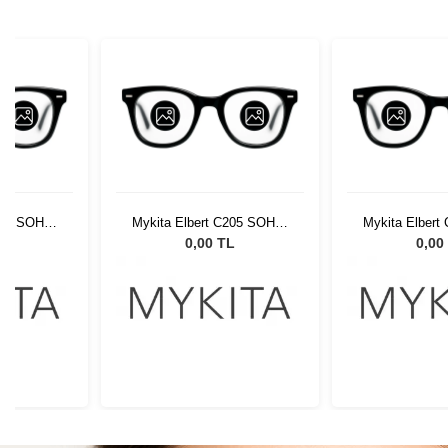
205 SOHA-
Mykita Elbert C205 SOHA-
Mykita Elbert
5
SGP265
SGP
L
0,00 TL
0,00