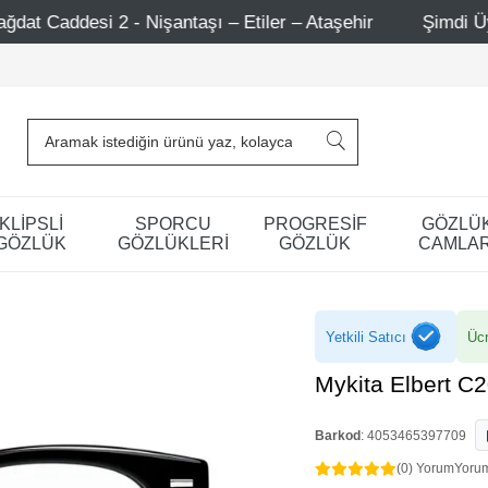
 Nişantaşı – Etiler – Ataşehir
Şimdi Üye ol ! 5000 TL ü
KLİPSLİ
SPORCU
PROGRESİF
GÖZLÜ
GÖZLÜK
GÖZLÜKLERİ
GÖZLÜK
CAMLAR
Yetkili Satıcı
Ücr
Mykita Elbert 
Barkod
:
4053465397709
(0) Yorum
Yoru