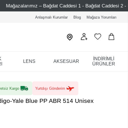
z – Bağdat Caddesi 1 - Bağdat Caddesi 2 - Nişantaşı – Etile
Anlaşmalı Kurumlar
Blog
Mağaza Yorumları
K
İNDİRİMLİ
LENS
AKSESUAR
I
ÜRÜNLER
etsiz Kargo
Yurtdışı Gönderim
digo-Yale Blue PP ABR 514 Unisex