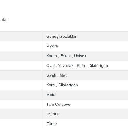
mlar
Güneş Gözlükleri
Mykita
Kadın
,
Erkek
,
Unisex
Oval
,
Yuvarlak
,
Kalp
,
Dikdörtgen
Siyah
,
Mat
Kare
,
Dikdörtgen
Metal
Tam Çerçeve
UV 400
Füme