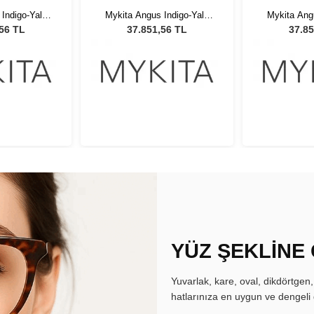
Indigo-Yale
Mykita Angus Indigo-Yale
Mykita Ang
514 Unisex
Blue PP ABR 514 Unisex
Blue PP A
,56 TL
37.851,56 TL
37.85
özlüğü
Güneş Gözlüğü
Güneş
YÜZ ŞEKLİNE
Yuvarlak, kare, oval, dikdörtgen
hatlarınıza en uygun ve dengeli 