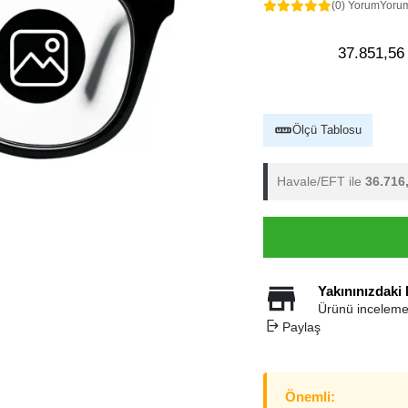
(0) Yorum
Yoru
37.851,56
Ölçü Tablosu
Havale/EFT ile
36.716
Yakınınızdaki
Ürünü inceleme
Paylaş
Önemli: