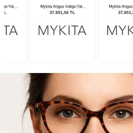
digo-Yale
Mykita Angus Indigo-Yale
Mykita Angus 
4 Unisex
Blue PP ABR 514 Unisex
Blue PP ABR 
6 TL
37.851,56 TL
37.851
lüğü
Güneş Gözlüğü
Güneş G