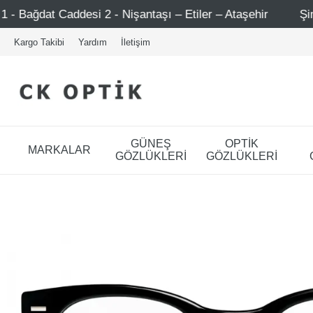
i 2 - Nişantaşı – Etiler – Ataşehir
Şimdi Üye ol ! 500
Kargo Takibi
Yardım
İletişim
GÜNEŞ
OPTİK
MARKALAR
GÖZLÜKLERİ
GÖZLÜKLERİ