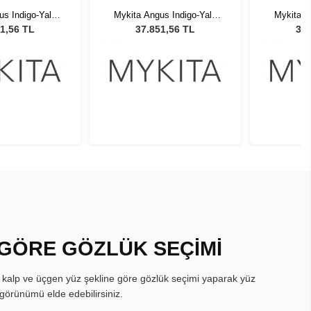
us Indigo-Yale
Mykita Angus Indigo-Yale
Mykita A
BR 514 Unisex
Blue PP ABR 514 Unisex
Blue PP
1,56 TL
37.851,56 TL
37.
 Gözlüğü
Güneş Gözlüğü
Gün
 GÖRE GÖZLÜK SEÇİMİ
, kalp ve üçgen yüz şekline göre gözlük seçimi yaparak yüz
görünümü elde edebilirsiniz.