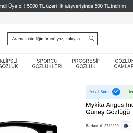
0 TL üzeri ilk alışverişinde 500 TL indirim
Mağazalarımı
KLİPSLİ
SPORCU
PROGRESİF
GÖZLÜ
GÖZLÜK
GÖZLÜKLERİ
GÖZLÜK
CAMLAR
Yetkili Satıcı
Ücr
Mykita Angus In
Güneş Gözlüğü
Barkod
:
612738889