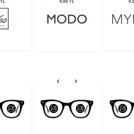
raphite Grey
 TL
0,00 TL
0,