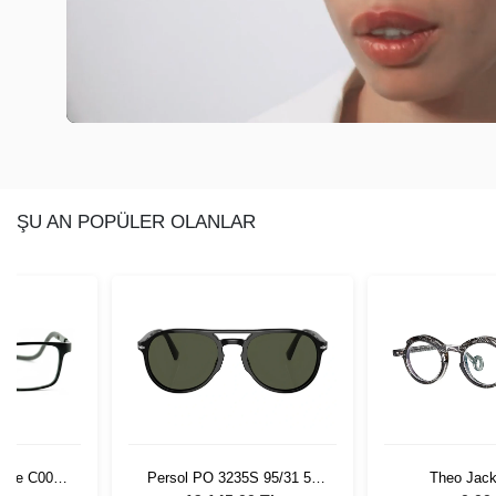
ŞU AN POPÜLER OLANLAR
rime C003
Persol PO 3235S 95/31 55
Theo Jack