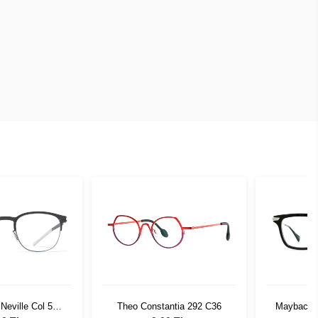
Neville Col 515
Theo Constantia 292 C36
Maybach M