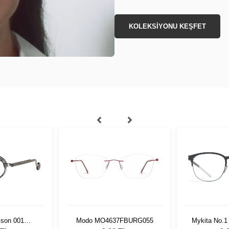
KOLEKSİYONU KEŞFET
son 001
Modo MO4637FBURG055
Mykita No.1 