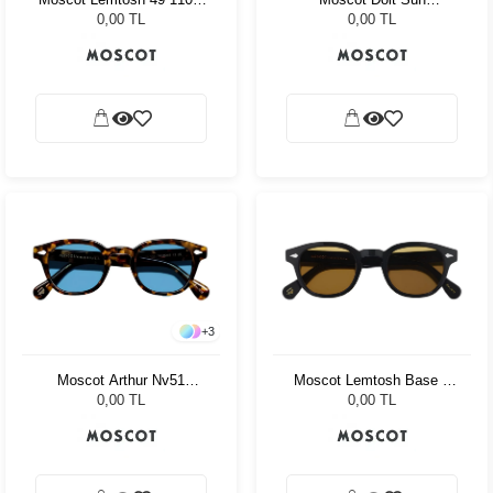
Flesh/Tortoise Cr-39 Pl
Blue Celebrity Blue
0,00 TL
0,00 TL
G15
+
3
Moscot Arthur Nv51
Moscot Lemtosh Base 2
Tortoise Celebrity Blue
Sun 49 Black Amber
0,00 TL
0,00 TL