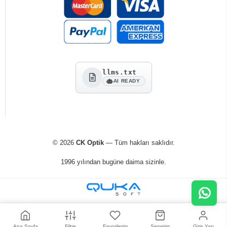
llms.txt
AI READY
© 2026
CK Optik
— Tüm hakları saklıdır.
1996 yılından bugüne daima sizinle.
Ana Sayfa
Filtre
Favorilerim
Sepetim
Giriş Yap