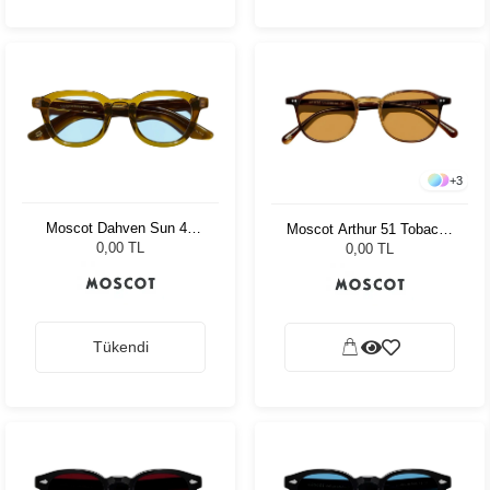
+
3
Moscot Dahven Sun 47
Moscot Arthur 51 Tobacco
Olive Brown Bel Air
Cr-39 Green
0,00 TL
0,00 TL
Tükendi