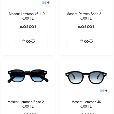
+
5
Moscot Lemtosh 46 110 Ii
Moscot Dahven Base 2 47
Blue Celebrity Blue
Black Denim Blue
0,00 TL
0,00 TL
+
5
Moscot Lemtosh Base 2 46
Moscot Lemtosh 46
Black Denim Blue
Tortoise American Grey
0,00 TL
0,00 TL
Fade