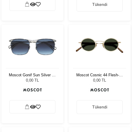
Tükendi
Moscot Gonif Sun Silver 54
Moscot Cosnic 44 Flesh-D.
Denim Blue
Brown/Gold G15 Pln
0,00 TL
0,00 TL
Tükendi