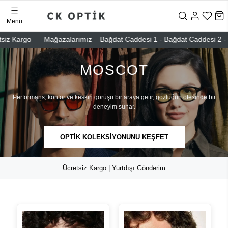
Menü
rgo
Mağazalarımız – Bağdat Caddesi 1 - Bağdat Caddesi 2 - Nişantaşı
MOSCOT
Performans, konfor ve keskin görüşü bir araya getir, gözlüğün ötesinde bir
deneyim sunar.
OPTİK KOLEKSİYONUNU KEŞFET
Ücretsiz Kargo | Yurtdışı Gönderim