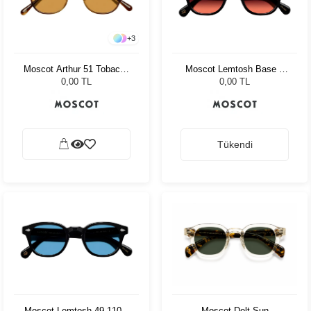
+
3
Moscot Arthur 51 Tobacco
Moscot Lemtosh Base 2
Cr-39 Green
Sun 46 Black Cabernet
0,00 TL
0,00 TL
Tükendi
Moscot Dolt Sun
Moscot Lemtosh 49 110 Ii