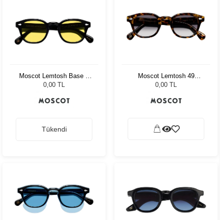
Moscot Lemtosh Base 2
Moscot Lemtosh 49
Sun 49 Black Mellow
Tortoise American Grey
0,00 TL
0,00 TL
Yellow
Fade
Tükendi