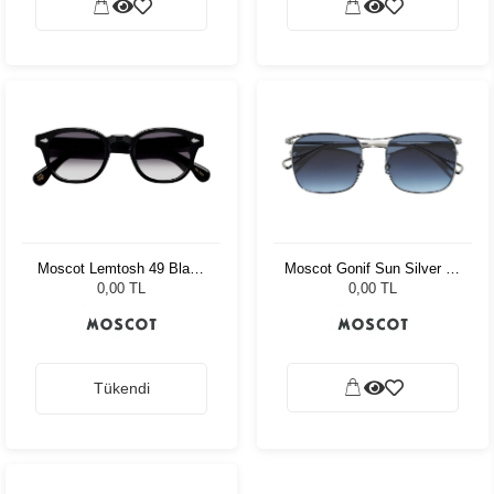
Moscot Lemtosh 49 Black
Moscot Gonif Sun Silver 54
American Grey Fade
Denim Blue
0,00 TL
0,00 TL
Tükendi