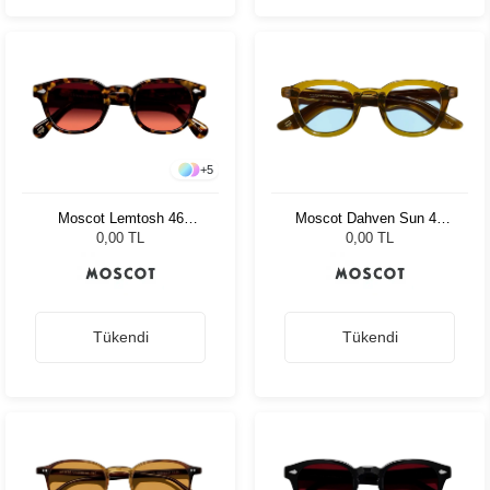
+
5
Moscot Dahven Sun 47
Moscot Lemtosh 46
Olive Brown Bel Air
Tortoise Cabernet
0,00 TL
0,00 TL
Tükendi
Tükendi