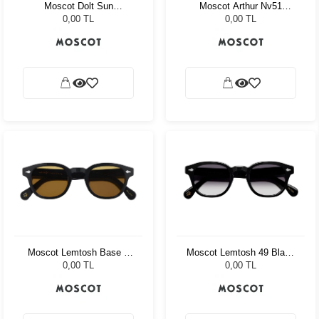
Moscot Dolt Sun
Moscot Arthur Nv51
Flesh/Tortoise Cr-39 Pl
Tortoise Celebrity Blue
0,00 TL
0,00 TL
G15
Moscot Lemtosh Base 2
Moscot Lemtosh 49 Black
Sun 49 Black Amber
American Grey Fade
0,00 TL
0,00 TL