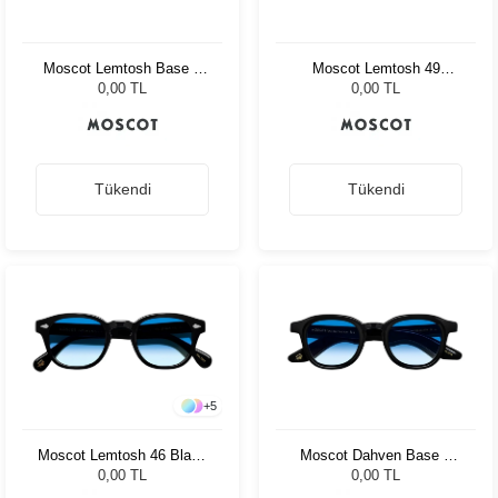
Moscot Lemtosh Base 2
Moscot Lemtosh 49
Sun 49 Black Ny Rose
Tortoise Ny Rose
0,00 TL
0,00 TL
Tükendi
Tükendi
+
5
Moscot Lemtosh 46 Black
Moscot Dahven Base 2
Broadway Blue Fad
Sun 47 Blk Brod. Blue
0,00 TL
0,00 TL
Fade