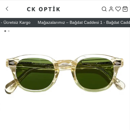
Ücretsiz Kargo
Mağazalarımız – Bağdat Caddesi 1 - Bağdat Caddesi 2