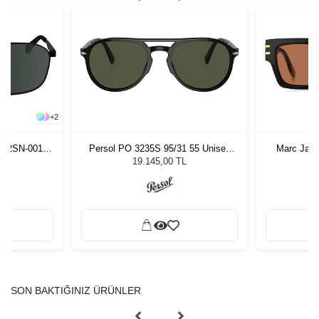
+
2
4202SN-001
Persol PO 3235S 95/31 55 Unisex
Marc Jaco
 Gözlüğü
Güneş Gözlüğü
G
19.145,00 TL
SON BAKTIĞINIZ ÜRÜNLER