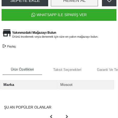
SEPETE EKLE
HEMEN AL
WHATSAPP İLE SİPARİŞ VER
Yakınınızdaki Mağazayı Bulun
Ürünü incelemek veya denemek için size en yakın mağazayı bulun.
Paylaş
Ürün Özellikleri
Taksit Seçenekleri
Garanti Ve Te
Marka
Moscot
ŞU AN POPÜLER OLANLAR