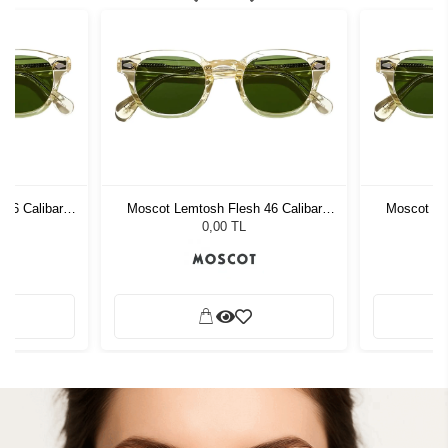
46 Calibar
Moscot Lemtosh Flesh 46 Calibar
Moscot Le
Green
0,00 TL