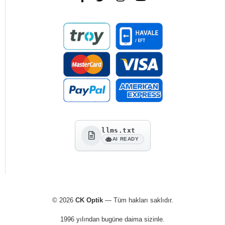
llms.txt
AI READY
© 2026
CK Optik
— Tüm hakları saklıdır.
1996 yılından bugüne daima sizinle.