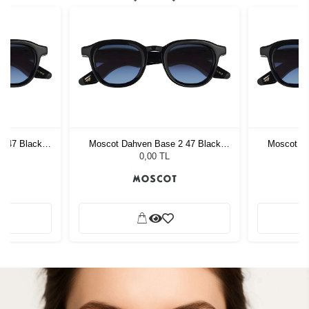
2 47 Black
Moscot Dahven Base 2 47 Black
Moscot Da
Denim Blue
0,00 TL