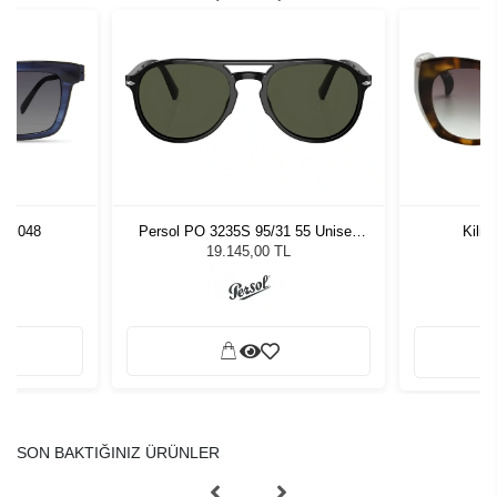
UE 048
Persol PO 3235S 95/31 55 Unisex
Kili
Güneş Gözlüğü
L
19.145,00 TL
SON BAKTIĞINIZ ÜRÜNLER