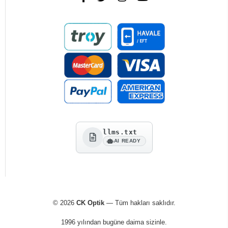
llms.txt
AI READY
© 2026
CK Optik
— Tüm hakları saklıdır.
1996 yılından bugüne daima sizinle.