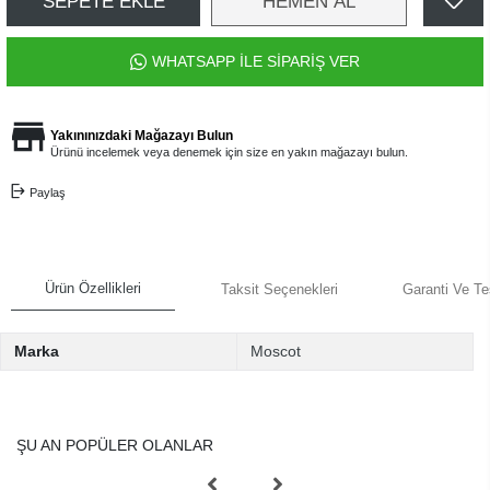
SEPETE EKLE
HEMEN AL
WHATSAPP İLE SİPARİŞ VER
Yakınınızdaki Mağazayı Bulun
Ürünü incelemek veya denemek için size en yakın mağazayı bulun.
Paylaş
Ürün Özellikleri
Taksit Seçenekleri
Garanti Ve Te
Marka
Moscot
ŞU AN POPÜLER OLANLAR