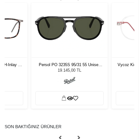
-H-Inlay 53-
Persol PO 3235S 95/31 55 Unisex
Vycoz Kids
Güneş Gözlüğü
19.145,00 TL
SON BAKTIĞINIZ ÜRÜNLER