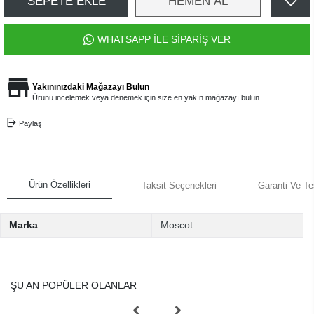
SEPETE EKLE
HEMEN AL
WHATSAPP İLE SİPARİŞ VER
Yakınınızdaki Mağazayı Bulun
Ürünü incelemek veya denemek için size en yakın mağazayı bulun.
Paylaş
Ürün Özellikleri
Taksit Seçenekleri
Garanti Ve Te
Marka
Moscot
ŞU AN POPÜLER OLANLAR