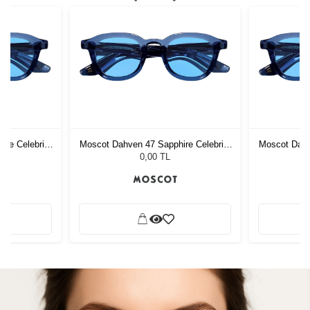
re Celebrity
Moscot Dahven 47 Sapphire Celebrity
Moscot Dahv
Blue
0,00 TL