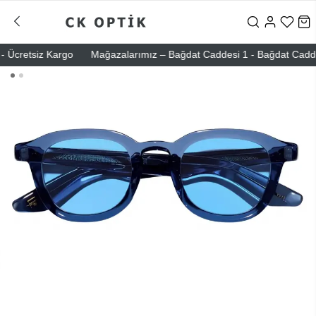
Ücretsiz Kargo
Mağazalarımız – Bağdat Caddesi 1 - Bağdat Caddesi 2 