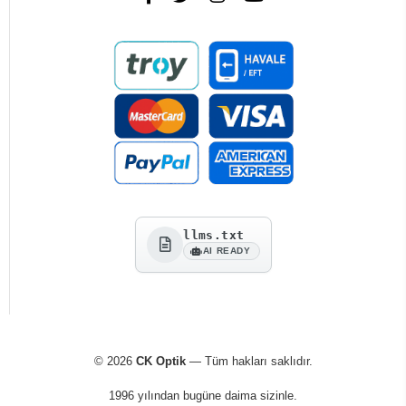
llms.txt
AI READY
© 2026
CK Optik
— Tüm hakları saklıdır.
1996 yılından bugüne daima sizinle.