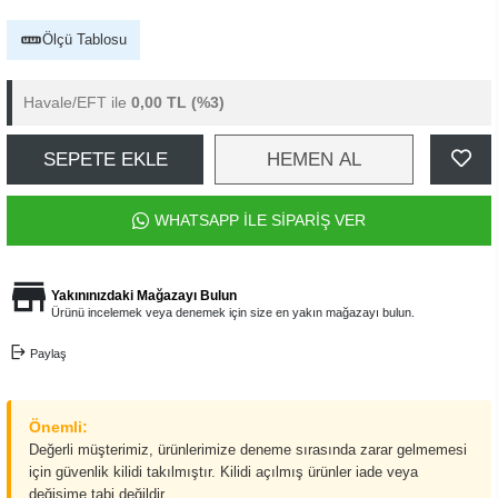
Ölçü Tablosu
Havale/EFT ile
0,00 TL
(%3)
SEPETE EKLE
HEMEN AL
WHATSAPP İLE SİPARİŞ VER
Yakınınızdaki Mağazayı Bulun
Ürünü incelemek veya denemek için size en yakın mağazayı bulun.
Paylaş
Önemli:
Değerli müşterimiz, ürünlerimize deneme sırasında zarar gelmemesi
için güvenlik kilidi takılmıştır. Kilidi açılmış ürünler iade veya
değişime tabi değildir.