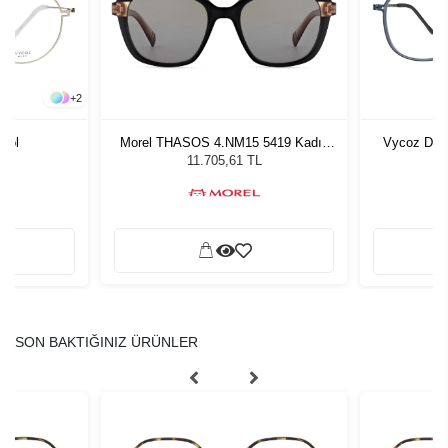
+
2
Gol
Morel THASOS 4.NM15 5419 Kadın
Vycoz Dur
Güneş Gözlüğü
11.705,61 TL
SON BAKTIĞINIZ ÜRÜNLER