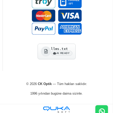
llms.txt
AI READY
© 2026
CK Optik
— Tüm hakları saklıdır.
1996 yılından bugüne daima sizinle.