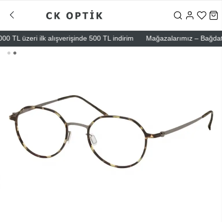
TL üzeri ilk alışverişinde 500 TL indirim
Mağazalarımız – Bağdat Cadd