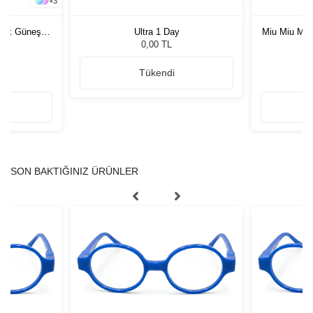
+
3
rkek Güneş
Ultra 1 Day
Miu Miu MU
G
0,00 TL
Tükendi
SON BAKTIĞINIZ ÜRÜNLER