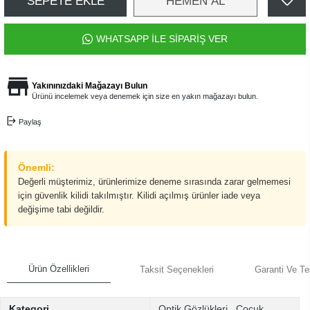
SEPETE EKLE
HEMEN AL
WHATSAPP İLE SİPARİŞ VER
Yakınınızdaki Mağazayı Bulun
Ürünü incelemek veya denemek için size en yakın mağazayı bulun.
Paylaş
Önemli:
Değerli müşterimiz, ürünlerimize deneme sırasında zarar gelmemesi
için güvenlik kilidi takılmıştır. Kilidi açılmış ürünler iade veya
değişime tabi değildir.
Ürün Özellikleri
Taksit Seçenekleri
Garanti Ve Te
Kategori
Optik Gözlükleri
,
Çocuk