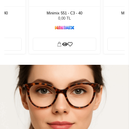
 - 40
Minimix 551 - C3 - 40
Mini
0,00 TL