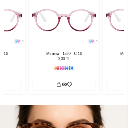
+
8
+
8
 C.16
Minimix - 1520 - C.16
Mini
0,00 TL