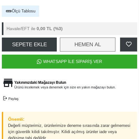
Ölçü Tablosu
Havale/EFT ile
0,00 TL
(%3)
SEPETE EKLE
HEMEN AL
WHATSAPP İLE SİPARİŞ VER
Yakınınızdaki Mağazayı Bulun
Ürünü incelemek veya denemek için size en yakın mağazayı bulun.
Paylaş
Önemli:
Değerli müşterimiz, ürünlerimize deneme sırasında zarar gelmemesi
için güvenlik kilidi takılmıştır. Kilidi açılmış ürünler iade veya
değişime tabi değildir.