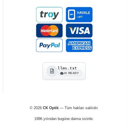
llms.txt
AI READY
© 2026
CK Optik
— Tüm hakları saklıdır.
1996 yılından bugüne daima sizinle.