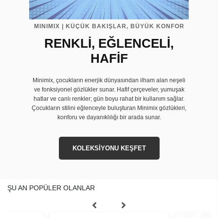
MINIMIX | KÜÇÜK BAKIŞLAR, BÜYÜK KONFOR
RENKLİ, EĞLENCELİ,
HAFİF
Minimix, çocukların enerjik dünyasından ilham alan neşeli
ve fonksiyonel gözlükler sunar. Hafif çerçeveler, yumuşak
hatlar ve canlı renkler; gün boyu rahat bir kullanım sağlar.
Çocukların stilini eğlenceyle buluşturan Minimix gözlükleri,
konforu ve dayanıklılığı bir arada sunar.
KOLEKSİYONU KEŞFET
ŞU AN POPÜLER OLANLAR