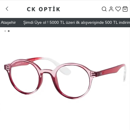
şehir
Şimdi Üye ol ! 5000 TL üzeri ilk alışverişinde 500 TL indirim