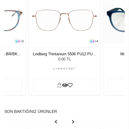
+
3
+
4
 BL-BR/BK
Lindberg Thintanium 5506 PU12 PU12
Minim
51 140
0,00 TL
SON BAKTIĞINIZ ÜRÜNLER