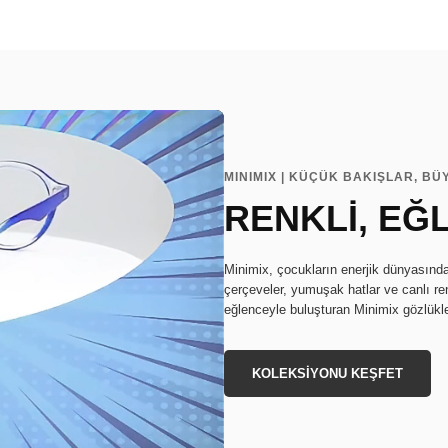
MINIMIX | KÜÇÜK BAKIŞLAR, B
RENKLİ, EĞL
Minimix, çocukların enerjik dünyasında
çerçeveler, yumuşak hatlar ve canlı ren
eğlenceyle buluşturan Minimix gözlükler
KOLEKSİYONU KEŞFET