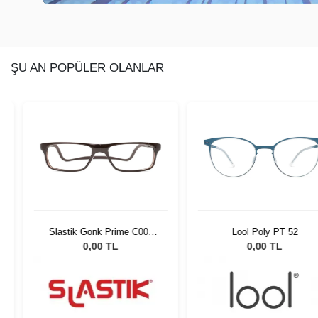
ŞU AN POPÜLER OLANLAR
rime C007
Lool Poly PT 52
Moscot Gavolt
2002
L
0,00 TL
0,00