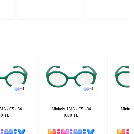
+
4
+
4
516 - C5 - 34
Minimix 1516 - C5 - 34
Minimix
00 TL
0,00 TL