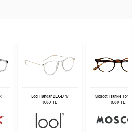
gar BEGD 47
Moscot Frankie Tortoise 48
Slastik
2002-01
00 TL
0,00 TL