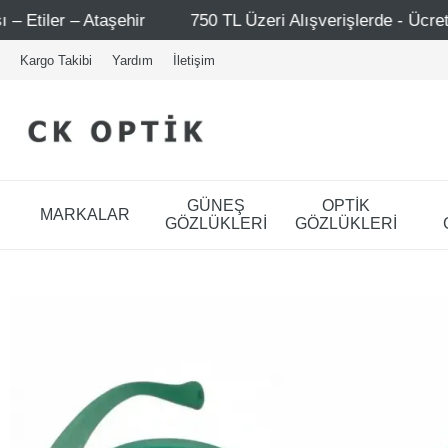
ir
750 TL Üzeri Alışverişlerde - Ücretsiz Kargo
M
Kargo Takibi
Yardım
İletişim
GÜNEŞ
OPTİK
MARKALAR
GÖZLÜKLERİ
GÖZLÜKLERİ