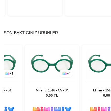
SON BAKTIĞINIZ ÜRÜNLER
+
4
+
4
 C5 - 34
Minimix 1516 - C5 - 34
Minimix 1516
L
0,00 TL
0,00