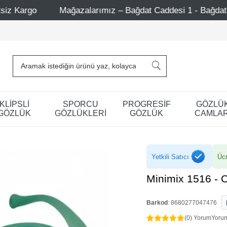
ağazalarımız – Bağdat Caddesi 1 - Bağdat Caddesi 2 - Nişant
KLİPSLİ
SPORCU
PROGRESİF
GÖZLÜ
GÖZLÜK
GÖZLÜKLERİ
GÖZLÜK
CAMLAR
Yetkili Satıcı
Ücr
Minimix 1516 - C
Barkod
:
8680277047476
(0) Yorum
Yoru