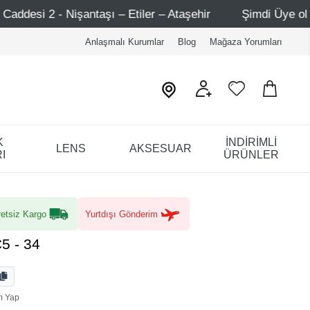
aşı – Etiler – Ataşehir
Şimdi Üye ol ! 5000 TL üzeri il
Anlaşmalı Kurumlar
Blog
Mağaza Yorumları
K
İNDİRİMLİ
LENS
AKSESUAR
I
ÜRÜNLER
etsiz Kargo
Yurtdışı Gönderim
5 - 34
m Yap