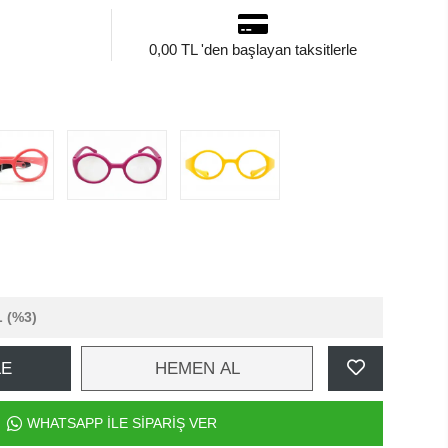
0,00 TL 'den başlayan taksitlerle
L
(%3)
LE
HEMEN AL
WHATSAPP İLE SİPARİŞ VER