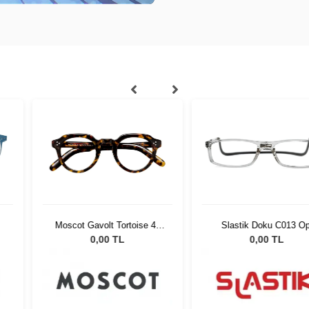
 Tortoise 45
Slastik Doku C013 Opt
Lool Han
-01
 TL
0,00 TL
0,