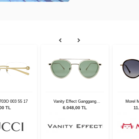
O 003 55 17
Vanity Effect Ganggang
Morel Mg 
FLSH Kadın Güneş Gözlüğü
5
 TL
6.048,00 TL
11.71