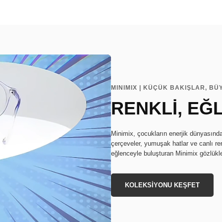
MINIMIX | KÜÇÜK BAKIŞLAR, B
RENKLİ, EĞL
Minimix, çocukların enerjik dünyasında
çerçeveler, yumuşak hatlar ve canlı ren
eğlenceyle buluşturan Minimix gözlükler
KOLEKSİYONU KEŞFET