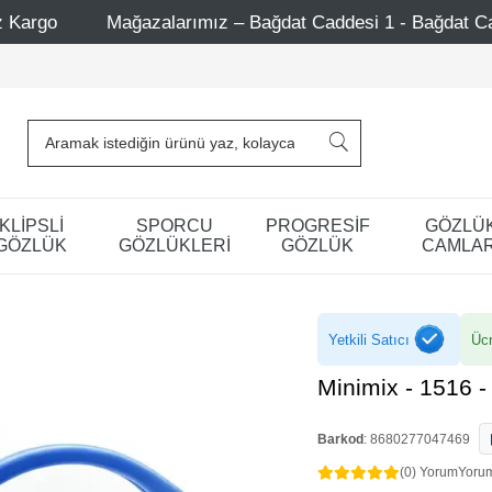
larımız – Bağdat Caddesi 1 - Bağdat Caddesi 2 - Nişantaşı 
KLİPSLİ
SPORCU
PROGRESİF
GÖZLÜ
GÖZLÜK
GÖZLÜKLERİ
GÖZLÜK
CAMLAR
Yetkili Satıcı
Ücr
Minimix - 1516 -
Barkod
:
8680277047469
(0) Yorum
Yoru