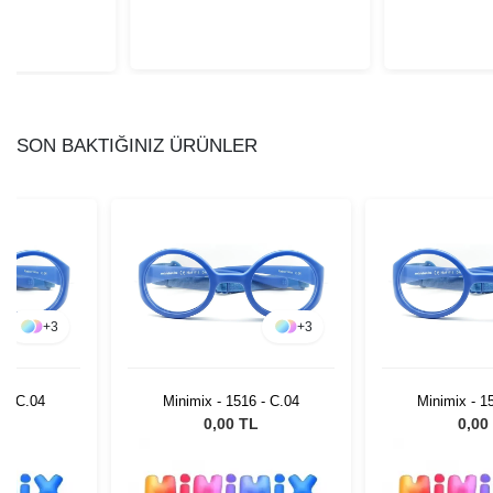
SON BAKTIĞINIZ ÜRÜNLER
+
3
+
3
 - C.04
Minimix - 1516 - C.04
Minimix - 1
L
0,00 TL
0,00