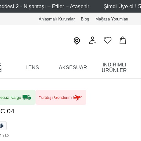
– Etiler – Ataşehir
Şimdi Üye ol ! 5000 TL üzeri ilk alı
Anlaşmalı Kurumlar
Blog
Mağaza Yorumları
K
İNDİRİMLİ
LENS
AKSESUAR
I
ÜRÜNLER
etsiz Kargo
Yurtdışı Gönderim
 C.04
m Yap