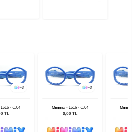
+
3
+
3
 1516 - C.04
Minimix - 1516 - C.04
Minimi
00 TL
0,00 TL