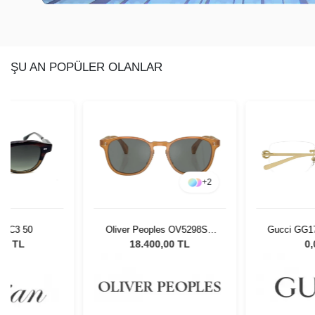
ŞU AN POPÜLER OLANLAR
+
2
 C3 50
Oliver Peoples OV5298SU
Gucci GG1703
1578W5 53 Unisex Güneş
 TL
18.400,00 TL
0,00
Gözlüğü