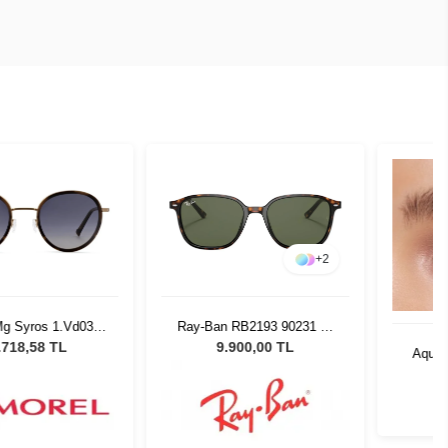
+
2
Syros 1.Vd03
Ray-Ban RB2193 90231 53
022
Unisex Güneş Gözlüğü
8,58 TL
9.900,00 TL
Aquarell