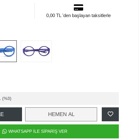
0,00 TL 'den başlayan taksitlerle
L
(%3)
LE
HEMEN AL
WHATSAPP İLE SİPARİŞ VER