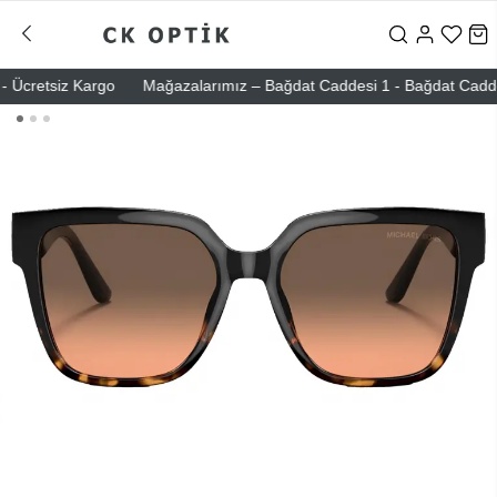
Ücretsiz Kargo
Mağazalarımız – Bağdat Caddesi 1 - Bağdat Caddesi 2 