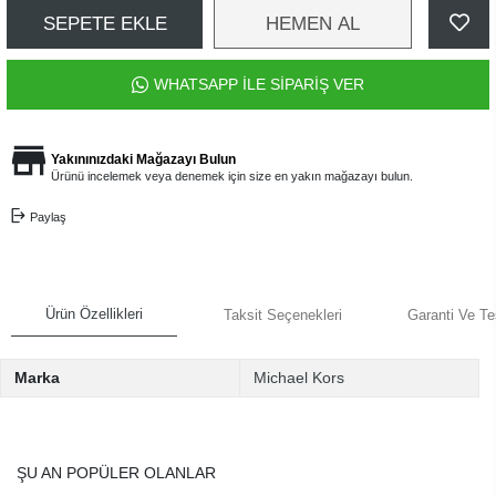
SEPETE EKLE
HEMEN AL
WHATSAPP İLE SİPARİŞ VER
Yakınınızdaki Mağazayı Bulun
Ürünü incelemek veya denemek için size en yakın mağazayı bulun.
Paylaş
Ürün Özellikleri
Taksit Seçenekleri
Garanti Ve Te
Marka
Michael Kors
ŞU AN POPÜLER OLANLAR