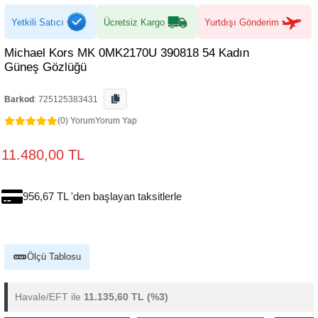
Yetkili Satıcı
Ücretsiz Kargo
Yurtdışı Gönderim
Michael Kors MK 0MK2170U 390818 54 Kadın
Güneş Gözlüğü
Barkod
:
725125383431
(0) Yorum
Yorum Yap
11.480,00 TL
956,67 TL 'den başlayan taksitlerle
Ölçü Tablosu
Havale/EFT ile
11.135,60 TL
(%3)