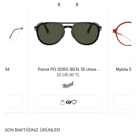
RG 54
Persol PO 3235S 95/31 55 Unisex
Mykita Get
Güneş Gözlüğü
19.145,00 TL
SON BAKTIĞINIZ ÜRÜNLER