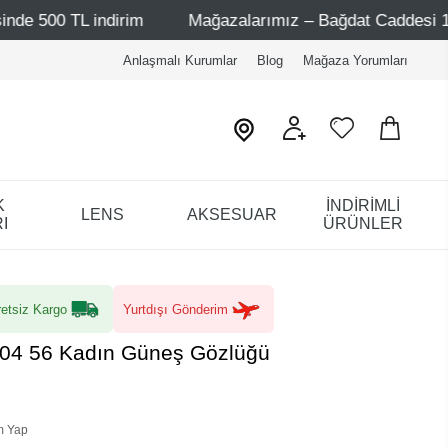
rim
Mağazalarımız – Bağdat Caddesi 1 - Bağdat Caddesi 
Anlaşmalı Kurumlar
Blog
Mağaza Yorumları
K
İNDİRİMLİ
LENS
AKSESUAR
I
ÜRÜNLER
etsiz Kargo
Yurtdışı Gönderim
04 56 Kadın Güneş Gözlüğü
m Yap