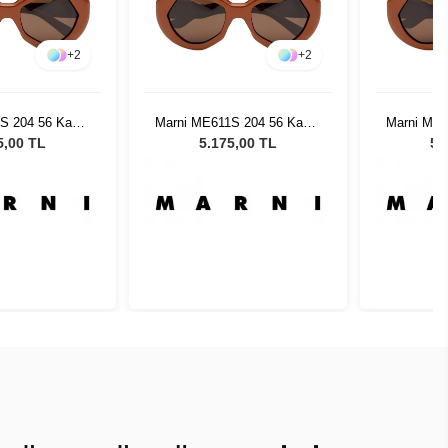
+
2
+
2
S 204 56 Kadın
Marni ME611S 204 56 Kadın
Marni ME6
 Gözlüğü
Güneş Gözlüğü
Gün
5,00 TL
5.175,00 TL
5.