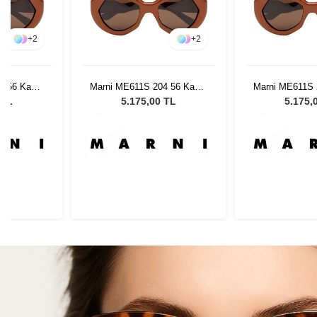
+
2
+
2
4 56 Kadın
Marni ME611S 204 56 Kadın
Marni ME611S 
lüğü
Güneş Gözlüğü
Güneş G
 TL
5.175,00 TL
5.175,