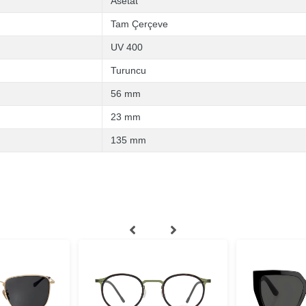
Asetat
Tam Çerçeve
UV 400
Turuncu
56 mm
23 mm
135 mm