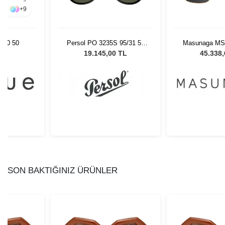
+
9
820 50
Persol PO 3235S 95/31 55
Masunaga MS
Unisex Güneş Gözlüğü
21 - 54 Uni
L
19.145,00 TL
45.338
Gözl
SON BAKTIĞINIZ ÜRÜNLER