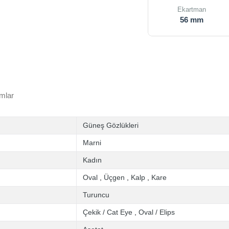
Ekartman
56 mm
mlar
Güneş Gözlükleri
Marni
Kadın
Oval
,
Üçgen
,
Kalp
,
Kare
Turuncu
Çekik / Cat Eye
,
Oval / Elips