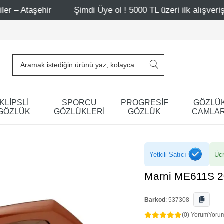
Şimdi Üye ol ! 5000 TL üzeri ilk alışverişinde 500 TL indi
KLİPSLİ
SPORCU
PROGRESİF
GÖZLÜ
GÖZLÜK
GÖZLÜKLERİ
GÖZLÜK
CAMLAR
Yetkili Satıcı
Ücr
Marni ME611S 2
Barkod
:
537308
(0) Yorum
Yoru