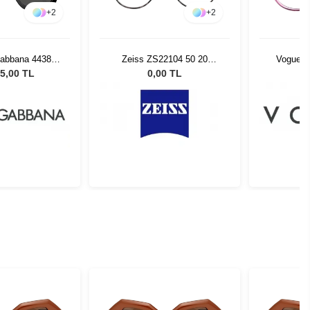
+
2
+
2
Gabbana 4438
Zeiss ZS22104 50 20
Vogue V
Kadın Güneş
Charcoal Tortoise Silver 060
5,00 TL
0,00 TL
zlüğü