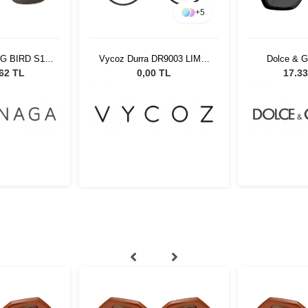
+
5
G BIRD S11
Vycoz Durra DR9003 LIME-
Dolce & 
sex Güneş
H İnlay 47-21
501/87 
,62 TL
0,00 TL
17.33
üğü
Gö