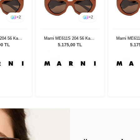
+
2
+
2
204 56 Kadın
Marni ME611S 204 56 Kadın
Marni ME611
özlüğü
Güneş Gözlüğü
Güneş
00 TL
5.175,00 TL
5.17