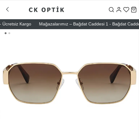
cretsiz Kargo
Mağazalarımız – Bağdat Caddesi 1 - Bağdat Caddesi 2 -