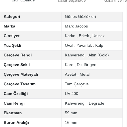
Ürün Özellikleri
Taksit Seçenekleri
Garanti Ve Te
Kategori
Güneş Gözlükleri
Marka
Marc Jacobs
Cinsiyet
Kadın
,
Erkek
,
Unisex
Yüz Şekli
Oval
,
Yuvarlak
,
Kalp
Çerçeve Rengi
Kahverengi
,
Altın (Gold)
Çerçeve Şekli
Kare
,
Dikdörtgen
Çerçeve Materyali
Asetat
,
Metal
Çerçeve Tasarımı
Tam Çerçeve
Cam Özelliği
UV 400
Cam Rengi
Kahverengi
,
Degrade
Ekartman
59 mm
Burun Aralığı
16 mm