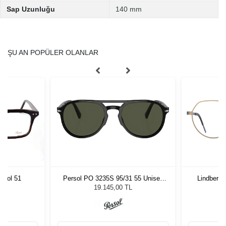
Sap Uzunluğu
140 mm
ŞU AN POPÜLER OLANLAR
Persol PO 3235S 95/31 55 Unisex
Lindberg 
 Col 51
Güneş Gözlüğü
19.145,00 TL