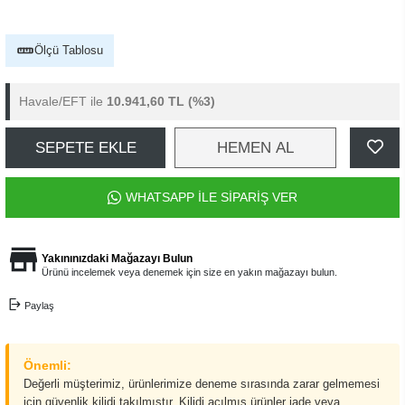
Ölçü Tablosu
Havale/EFT ile
10.941,60 TL
(%3)
SEPETE EKLE
HEMEN AL
WHATSAPP İLE SİPARİŞ VER
Yakınınızdaki Mağazayı Bulun
Ürünü incelemek veya denemek için size en yakın mağazayı bulun.
Paylaş
Önemli:
Değerli müşterimiz, ürünlerimize deneme sırasında zarar gelmemesi
için güvenlik kilidi takılmıştır. Kilidi açılmış ürünler iade veya