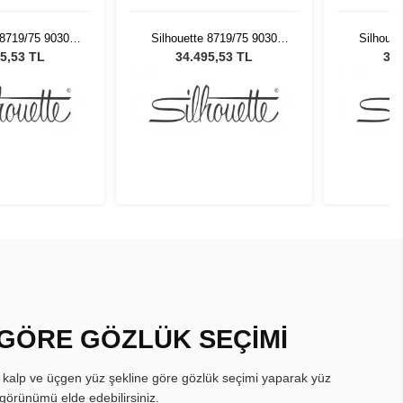
 8719/75 9030
Silhouette 8719/75 9030
Silhouet
üneş Gözlüğü
Unisex Güneş Gözlüğü
Unisex
5,53 TL
34.495,53 TL
34.
 GÖRE GÖZLÜK SEÇİMİ
, kalp ve üçgen yüz şekline göre gözlük seçimi yaparak yüz
görünümü elde edebilirsiniz.