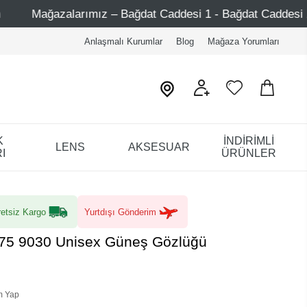
 Bağdat Caddesi 1 - Bağdat Caddesi 2 - Nişantaşı – Etiler –
Anlaşmalı Kurumlar
Blog
Mağaza Yorumları
K
İNDİRİMLİ
LENS
AKSESUAR
I
ÜRÜNLER
etsiz Kargo
Yurtdışı Gönderim
/75 9030 Unisex Güneş Gözlüğü
m Yap