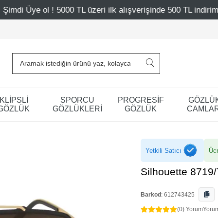
L üzeri ilk alışverişinde 500 TL indirim
Mağazalarımız –
KLİPSLİ
SPORCU
PROGRESİF
GÖZLÜ
GÖZLÜK
GÖZLÜKLERİ
GÖZLÜK
CAMLAR
Yetkili Satıcı
Ücr
Silhouette 8719
Barkod
:
612743425
(0) Yorum
Yoru