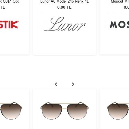
et C014 Opt
Lunor A6 Model 246 Renk 41
Moscot Mi
 TL
0,00 TL
0,