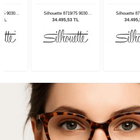
9/75 9030
Silhouette 8719/75 9030
Silhouette 8
Gözlüğü
Unisex Güneş Gözlüğü
Unisex Güne
3 TL
34.495,53 TL
34.495