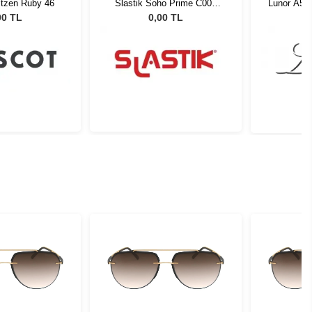
ltzen Ruby 46
Slastik Soho Prime C003
Lunor A5 
Opt
00 TL
0,00 TL