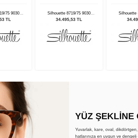
719/75 9030
Silhouette 8719/75 9030
Silhouette
ş Gözlüğü
Unisex Güneş Gözlüğü
Unisex G
,53 TL
34.495,53 TL
34.49
YÜZ ŞEKLİNE
Yuvarlak, kare, oval, dikdörtgen
hatlarınıza en uygun ve dengeli 