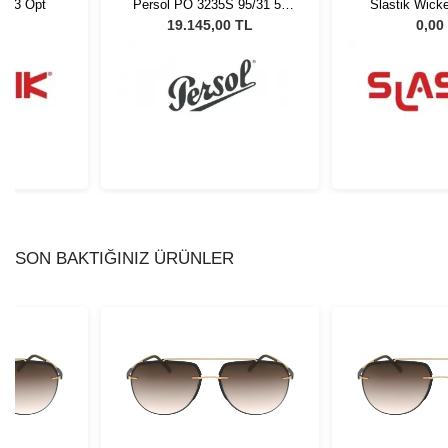
C013 Opt
Persol PO 3235S 95/31 55
Slastik Wick
Unisex Güneş Gözlüğü
L
19.145,00 TL
0,00
SON BAKTIĞINIZ ÜRÜNLER