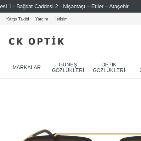
 - Nişantaşı – Etiler – Ataşehir
Şimdi Üye ol ! 5000 T
Kargo Takibi
Yardım
İletişim
GÜNEŞ
OPTİK
MARKALAR
GÖZLÜKLERİ
GÖZLÜKLERİ