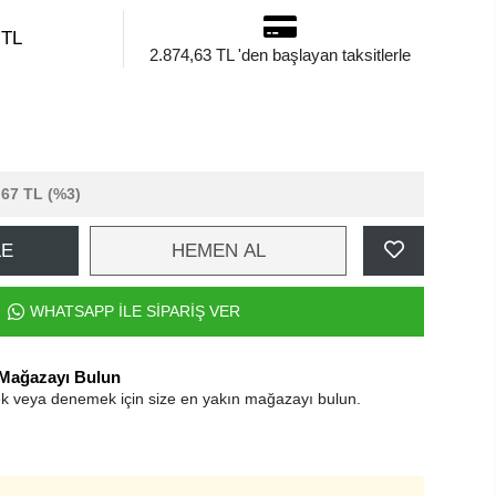
 TL
2.874,63 TL 'den başlayan taksitlerle
,67 TL
(%3)
LE
HEMEN AL
WHATSAPP İLE SİPARİŞ VER
 Mağazayı Bulun
k veya denemek için size en yakın mağazayı bulun.