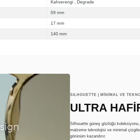
Kahverengi
,
Degrade
59 mm
17 mm
140 mm
SILHOUETTE | MİNİMAL VE TEKN
ULTRA HAFİ
Silhouette güneş gözlüğü koleksiyonu, ç
malzeme teknolojisi ve minimal çizgile
görünüm kazandırır.