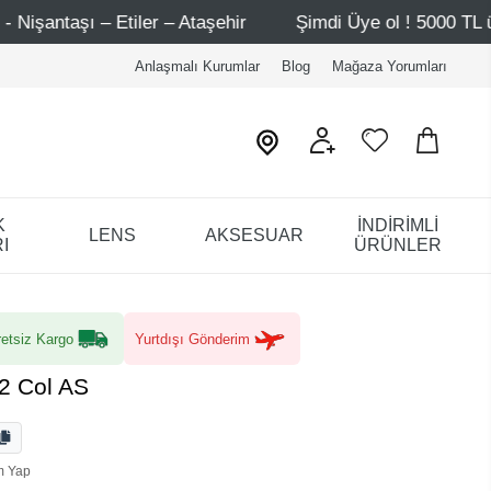
 – Ataşehir
Şimdi Üye ol ! 5000 TL üzeri ilk alışverişin
Anlaşmalı Kurumlar
Blog
Mağaza Yorumları
K
İNDİRİMLİ
LENS
AKSESUAR
I
ÜRÜNLER
etsiz Kargo
Yurtdışı Gönderim
2 Col AS
m Yap