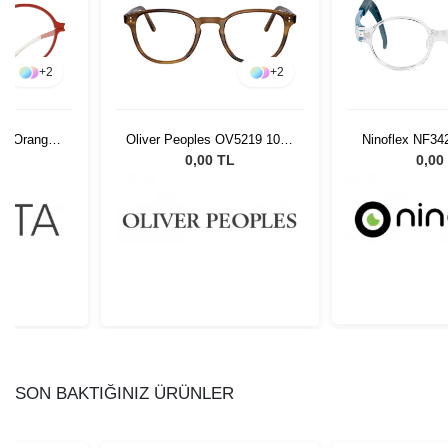
+
2
+
2
nt Orange
Oliver Peoples OV5219 1011
Ninoflex NF34
8
47
12
L
0,00 TL
0,00
SON BAKTIĞINIZ ÜRÜNLER