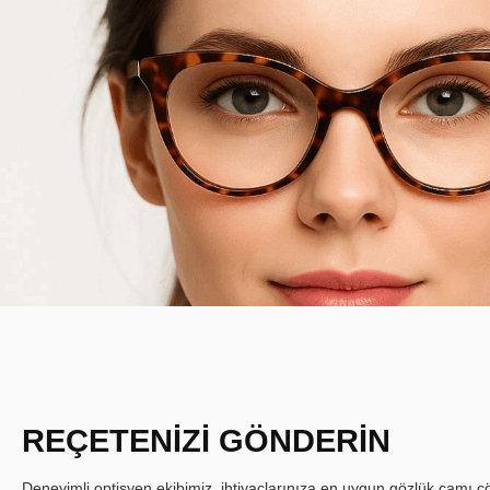
REÇETENİZİ GÖNDERİN
Deneyimli optisyen ekibimiz, ihtiyaçlarınıza en uygun gözlük camı çöz