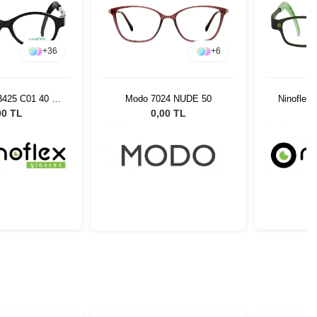
+
36
+
6
3425 C01 40 14
Modo 7024 NUDE 50
Ninoflex
128
00 TL
0,00 TL