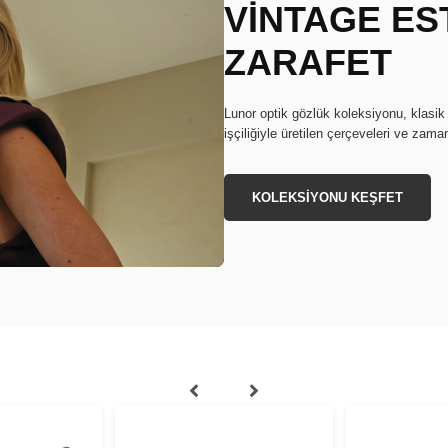
VİNTAGE EST
ZARAFET
Lunor optik gözlük koleksiyonu, klasik
işçiliğiyle üretilen çerçeveleri ve zaman
KOLEKSİYONU KEŞFET