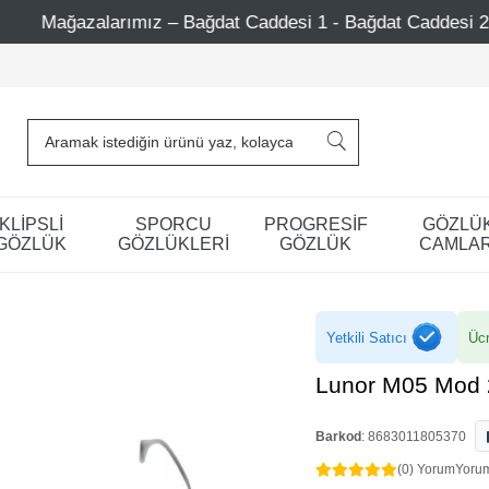
 – Bağdat Caddesi 1 - Bağdat Caddesi 2 - Nişantaşı – Etiler
KLİPSLİ
SPORCU
PROGRESİF
GÖZLÜ
GÖZLÜK
GÖZLÜKLERİ
GÖZLÜK
CAMLAR
Yetkili Satıcı
Ücr
Lunor M05 Mod 
Barkod
:
8683011805370
(0) Yorum
Yoru