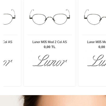
2 Col AS
Lunor M05 Mod 2 Col AS
Lunor M05 Mo
L
0,00 TL
0,00