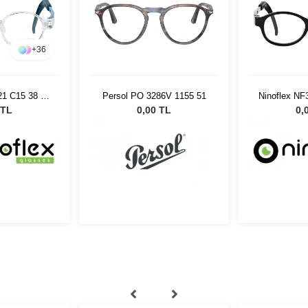
+
36
21 C15 38 14
Persol PO 3286V 1155 51
Ninoflex NF
8
 TL
0,00 TL
0,