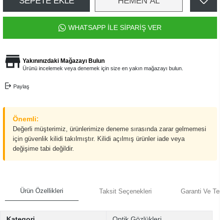
SEPETE EKLE
HEMEN AL
WHATSAPP İLE SİPARİŞ VER
Yakınınızdaki Mağazayı Bulun
Ürünü incelemek veya denemek için size en yakın mağazayı bulun.
Paylaş
Önemli:
Değerli müşterimiz, ürünlerimize deneme sırasında zarar gelmemesi
için güvenlik kilidi takılmıştır. Kilidi açılmış ürünler iade veya
değişime tabi değildir.
Ürün Özellikleri
Taksit Seçenekleri
Garanti Ve Te
Kategori
Optik Gözlükleri