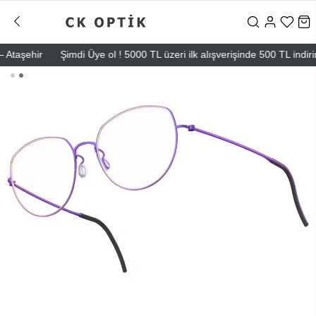
aşehir
Şimdi Üye ol ! 5000 TL üzeri ilk alışverişinde 500 TL indirim