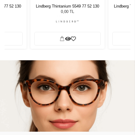
49 77 52 130
Lindberg Thintanium 5549 77 52 130
Lindberg Th
0,00 TL