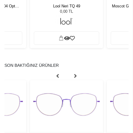
 C004 Opt
Lool Neri TQ 49
Moscot Gavo
0,00 TL
SON BAKTIĞINIZ ÜRÜNLER