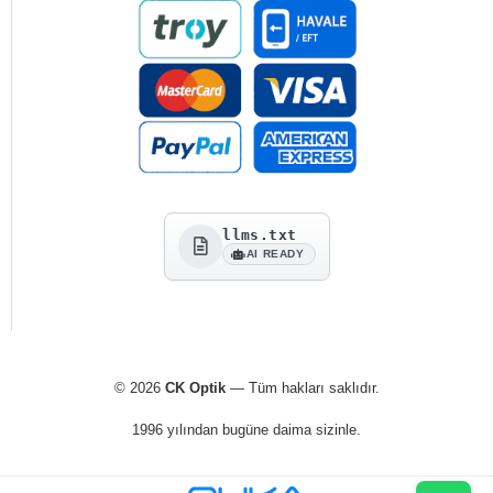
llms.txt
AI READY
© 2026
CK Optik
— Tüm hakları saklıdır.
1996 yılından bugüne daima sizinle.