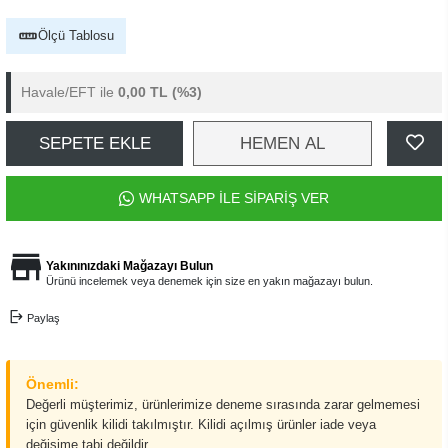
Ölçü Tablosu
Havale/EFT ile
0,00 TL
(%3)
SEPETE EKLE
HEMEN AL
WHATSAPP İLE SİPARİŞ VER
Yakınınızdaki Mağazayı Bulun
Ürünü incelemek veya denemek için size en yakın mağazayı bulun.
Paylaş
Önemli:
Değerli müşterimiz, ürünlerimize deneme sırasında zarar gelmemesi
için güvenlik kilidi takılmıştır. Kilidi açılmış ürünler iade veya
değişime tabi değildir.