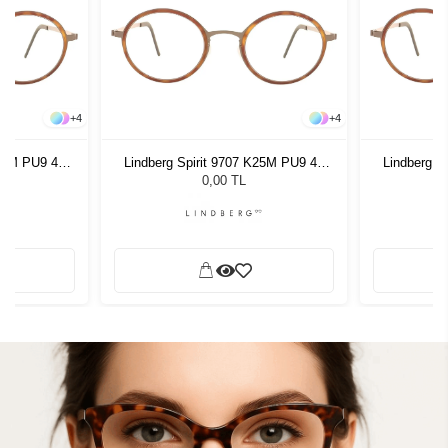
+
4
+
4
K25M PU9 48
Lindberg Spirit 9707 K25M PU9 48
Lindberg S
135
0,00 TL