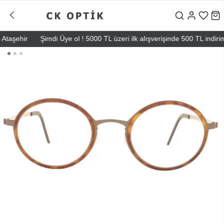
ehir
Şimdi Üye ol ! 5000 TL üzeri ilk alışverişinde 500 TL indirim