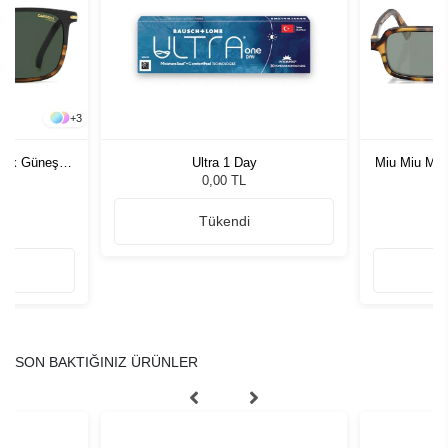
+
3
rkek Güneş
Ultra 1 Day
Miu Miu MU
G
0,00 TL
Tükendi
SON BAKTIĞINIZ ÜRÜNLER