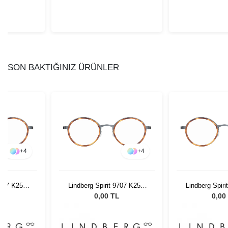
SON BAKTIĞINIZ ÜRÜNLER
+
4
+
4
 9707 K25M
Lindberg Spirit 9707 K25M
Lindberg Spir
35
PU9 46 135
PU9 46
L
0,00 TL
0,00