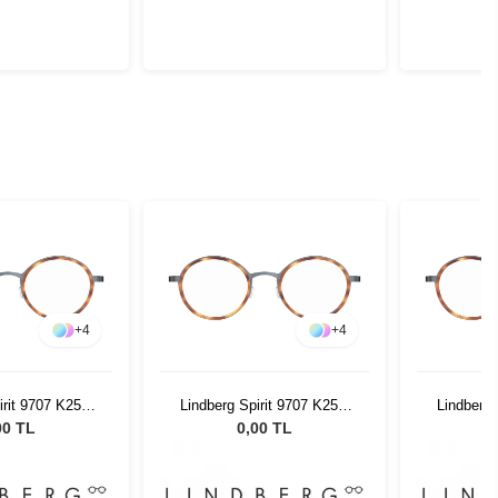
+
4
+
4
irit 9707 K25M
Lindberg Spirit 9707 K25M
Lindberg 
 46 135
PU9 46 135
P
00 TL
0,00 TL