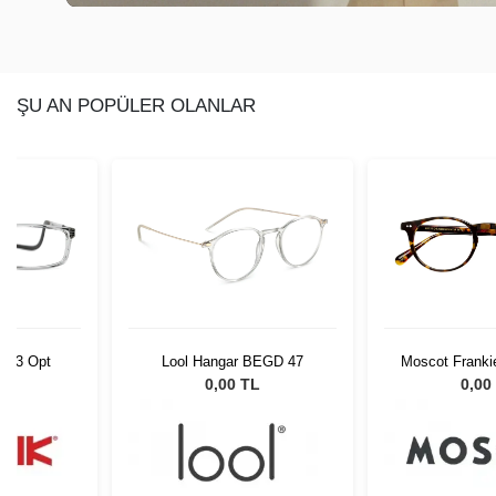
ŞU AN POPÜLER OLANLAR
C013 Opt
Lool Hangar BEGD 47
Moscot Frankie
2002
L
0,00 TL
0,00