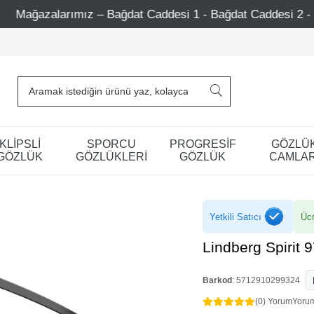
at Caddesi 1 - Bağdat Caddesi 2 - Nişantaşı – Etiler – Ataş
KLİPSLİ
SPORCU
PROGRESİF
GÖZLÜ
GÖZLÜK
GÖZLÜKLERİ
GÖZLÜK
CAMLAR
Yetkili Satıcı
Ücr
Lindberg Spirit
Barkod
:
5712910299324
(0) Yorum
Yoru