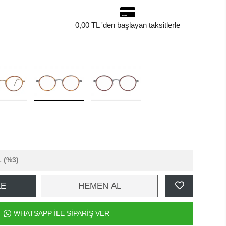
0,00 TL 'den başlayan taksitlerle
L
(%3)
LE
HEMEN AL
WHATSAPP İLE SİPARİŞ VER