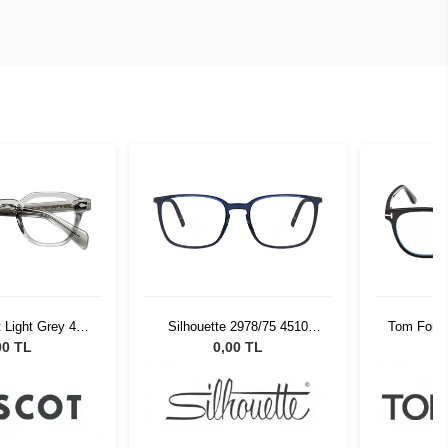
 Light Grey 49
Silhouette 2978/75 4510
Tom Ford 
02-01
54/18
00 TL
0,00 TL