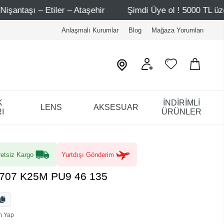
ehir
Şimdi Üye ol ! 5000 TL üzeri ilk alışverişinde 500 
Anlaşmalı Kurumlar
Blog
Mağaza Yorumları
K
İNDİRİMLİ
LENS
AKSESUAR
I
ÜRÜNLER
etsiz Kargo
Yurtdışı Gönderim
 9707 K25M PU9 46 135
m Yap