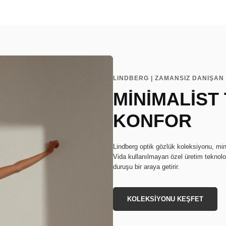
LINDBERG | ZAMANSIZ DANIŞAN 
MİNİMALİST
KONFOR
Lindberg optik gözlük koleksiyonu, min
Vida kullanılmayan özel üretim teknoloj
duruşu bir araya getirir.
KOLEKSİYONU KEŞFET