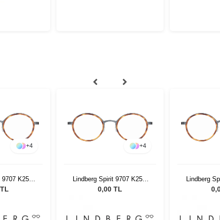
+
4
+
4
it 9707 K25M
Lindberg Spirit 9707 K25M
Lindberg Sp
 135
PU9 46 135
PU9
 TL
0,00 TL
0,