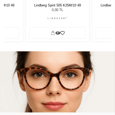
K25M/10 49
Lindberg Spirit 505 K25M/10 49
Lindberg 
0,00 TL