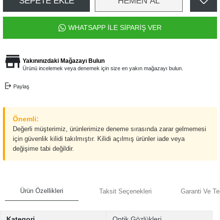
SEPETE EKLE
HEMEN AL
WHATSAPP İLE SİPARİŞ VER
Yakınınızdaki Mağazayı Bulun
Ürünü incelemek veya denemek için size en yakın mağazayı bulun.
Paylaş
Önemli:
Değerli müşterimiz, ürünlerimize deneme sırasında zarar gelmemesi
için güvenlik kilidi takılmıştır. Kilidi açılmış ürünler iade veya
değişime tabi değildir.
Ürün Özellikleri
Taksit Seçenekleri
Garanti Ve Te
Kategori
Optik Gözlükleri