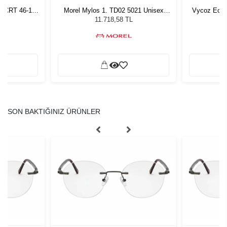
n CRT 46-17
Morel Mylos 1. TD02 5021 Unisex
Vycoz Ecow
Güneş Gözlüğü
11.718,58 TL
SON BAKTIĞINIZ ÜRÜNLER