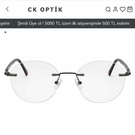
ir
Şimdi Üye ol ! 5000 TL üzeri ilk alışverişinde 500 TL indirim
Ma