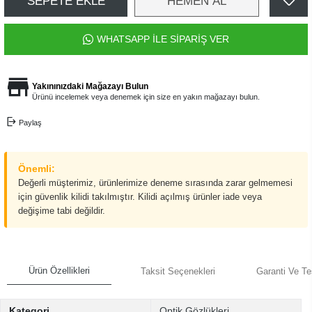
SEPETE EKLE
HEMEN AL
WHATSAPP İLE SİPARİŞ VER
Yakınınızdaki Mağazayı Bulun
Ürünü incelemek veya denemek için size en yakın mağazayı bulun.
Paylaş
Önemli:
Değerli müşterimiz, ürünlerimize deneme sırasında zarar gelmemesi
için güvenlik kilidi takılmıştır. Kilidi açılmış ürünler iade veya
değişime tabi değildir.
Ürün Özellikleri
Taksit Seçenekleri
Garanti Ve Te
Kategori
Optik Gözlükleri