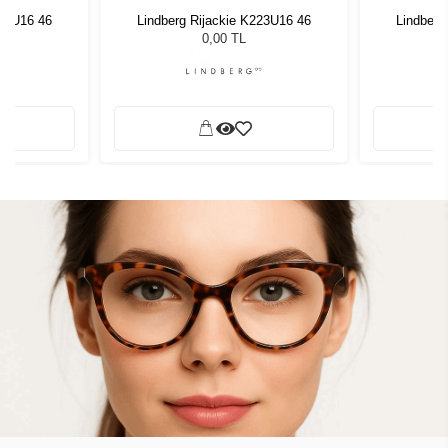
223U16 46
Lindberg Rijackie K223U16 46
Lindberg
0,00 TL