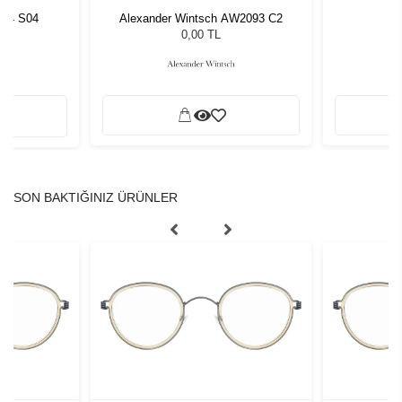
994 S04
Alexander Wintsch AW2093 C2
D
L
0,00 TL
SON BAKTIĞINIZ ÜRÜNLER