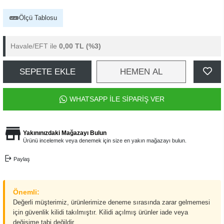
Ölçü Tablosu
Havale/EFT ile
0,00 TL
(%3)
SEPETE EKLE
HEMEN AL
WHATSAPP İLE SİPARİŞ VER
Yakınınızdaki Mağazayı Bulun
Ürünü incelemek veya denemek için size en yakın mağazayı bulun.
Paylaş
Önemli:
Değerli müşterimiz, ürünlerimize deneme sırasında zarar gelmemesi
için güvenlik kilidi takılmıştır. Kilidi açılmış ürünler iade veya
değişime tabi değildir.