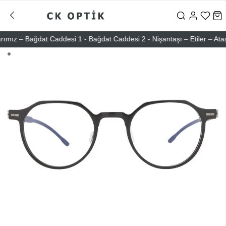
z – Bağdat Caddesi 1 - Bağdat Caddesi 2 - Nişantaşı – Etiler – Ataşehi