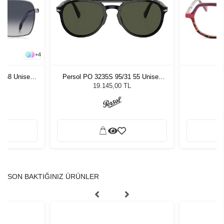
+
2
Persol PO 3235S 95/31 55 Unisex
Dutz DZ2348 C77
Vycoz
Güneş Gözlüğü
19.145,00 TL
0,00 TL
SON BAKTIĞINIZ ÜRÜNLER