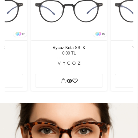
+
5
+
5
BLK
Vycoz Kota SBLK
Vy
0,00 TL