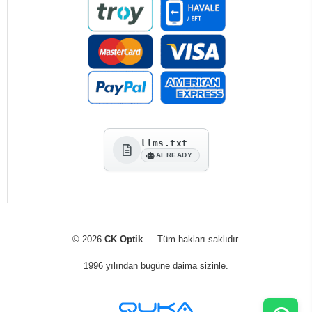
llms.txt
AI READY
© 2026
CK Optik
— Tüm hakları saklıdır.
1996 yılından bugüne daima sizinle.