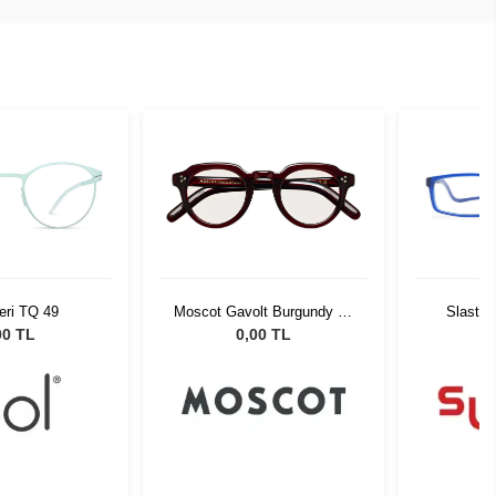
eri TQ 49
Moscot Gavolt Burgundy 45
Slastik
0221-01
00 TL
0,00 TL