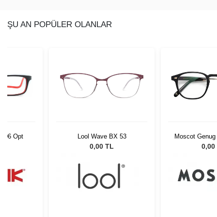
ŞU AN POPÜLER OLANLAR
C006 Opt
Lool Wave BX 53
Moscot Genug 
Gold 50 
L
0,00 TL
0,00