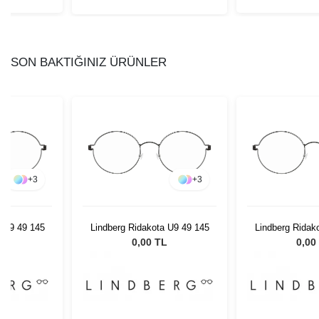
SON BAKTIĞINIZ ÜRÜNLER
+
3
+
3
a U9 49 145
Lindberg Ridakota U9 49 145
Lindberg Ridak
L
0,00 TL
0,00