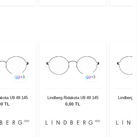
+
3
+
3
akota U9 49 145
Lindberg Ridakota U9 49 145
Lindberg R
00 TL
0,00 TL