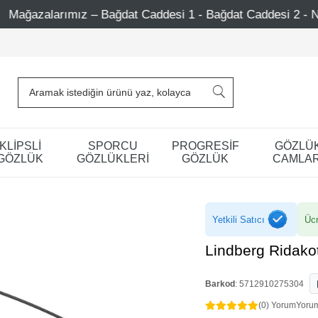
 Caddesi 1 - Bağdat Caddesi 2 - Nişantaşı – Etiler – Ataşeh
KLİPSLİ
SPORCU
PROGRESİF
GÖZLÜ
GÖZLÜK
GÖZLÜKLERİ
GÖZLÜK
CAMLAR
Yetkili Satıcı
Ücr
Lindberg Ridako
Barkod
:
5712910275304
(0) Yorum
Yoru