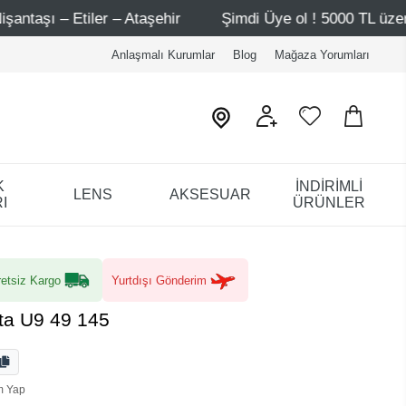
ir
Şimdi Üye ol ! 5000 TL üzeri ilk alışverişinde 500 TL
Anlaşmalı Kurumlar
Blog
Mağaza Yorumları
K
İNDİRİMLİ
LENS
AKSESUAR
I
ÜRÜNLER
etsiz Kargo
Yurtdışı Gönderim
ta U9 49 145
m Yap