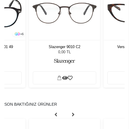
+
6
 001 49
Slazenger 9010 C2
Versac
0,00 TL
SON BAKTIĞINIZ ÜRÜNLER