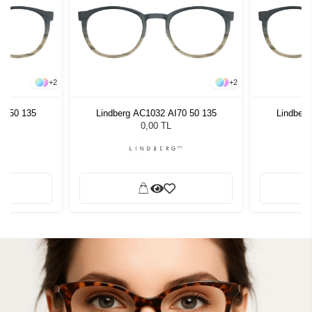
+
2
+
2
70 50 135
Lindberg AC1032 AI70 50 135
Lindberg
0,00 TL