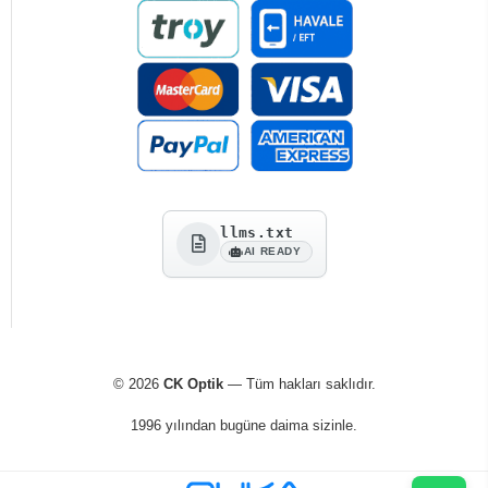
llms.txt
AI READY
© 2026
CK Optik
— Tüm hakları saklıdır.
1996 yılından bugüne daima sizinle.