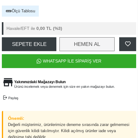
Ölçü Tablosu
Havale/EFT ile
0,00 TL
(%3)
SEPETE EKLE
HEMEN AL
WHATSAPP İLE SİPARİŞ VER
Yakınınızdaki Mağazayı Bulun
Ürünü incelemek veya denemek için size en yakın mağazayı bulun.
Paylaş
Önemli:
Değerli müşterimiz, ürünlerimize deneme sırasında zarar gelmemesi
için güvenlik kilidi takılmıştır. Kilidi açılmış ürünler iade veya
değişime tabi değildir.