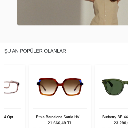
ŞU AN POPÜLER OLANLAR
C014 Opt
Etnia Barcelona Sarria HVBL
Burberry BE 44
51
Kadın Güne
L
21.666,49 TL
23.290