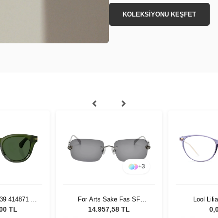
KOLEKSİYONU KEŞFET
+
3
39 414871 51
For Arts Sake Fas SF
Lool Lil
ş Gözlüğü
031GY Kadın Güneş
,00 TL
14.957,58 TL
0,
Gözlüğü