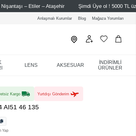
Şimdi Üye ol ! 5000 TL üzeri ilk alışverişinde 500 TL in
Anlaşmalı Kurumlar
Blog
Mağaza Yorumları
K
İNDİRİMLİ
LENS
AKSESUAR
I
ÜRÜNLER
etsiz Kargo
Yurtdışı Gönderim
4 AI51 46 135
m Yap