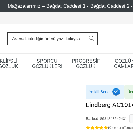
ddesi 1 - Bağdat Caddesi 2 - Nişantaşı – Etiler – Ataşehir
KLİPSLİ
SPORCU
PROGRESİF
GÖZLÜ
GÖZLÜK
GÖZLÜKLERİ
GÖZLÜK
CAMLAR
Yetkili Satıcı
Ücr
Lindberg AC101
Barkod
:
8681843242431
(0) Yorum
Yoru