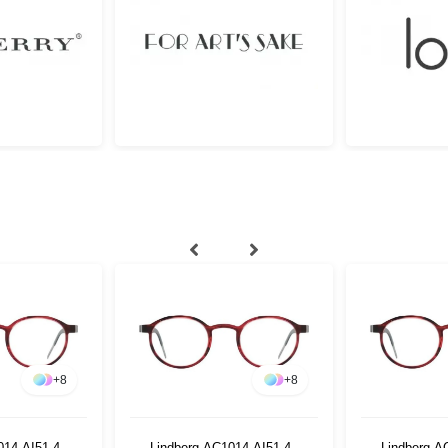
+
8
+
8
014 AI51 46
Lindberg AC1014 AI51 46
Lindberg A