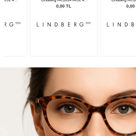
135
13
L
0,00 TL
0,00