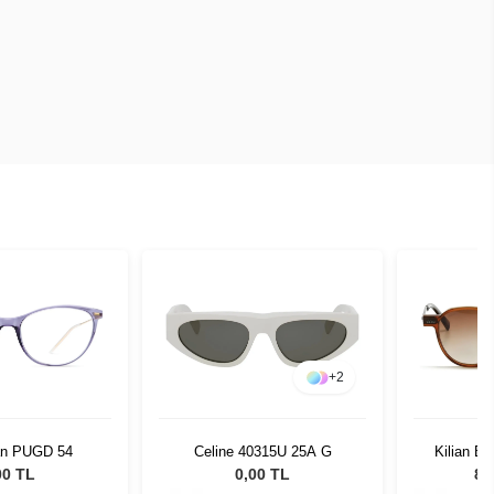
+
2
ian PUGD 54
Celine 40315U 25A G
Kilian Bl
Gün
00 TL
0,00 TL
8.