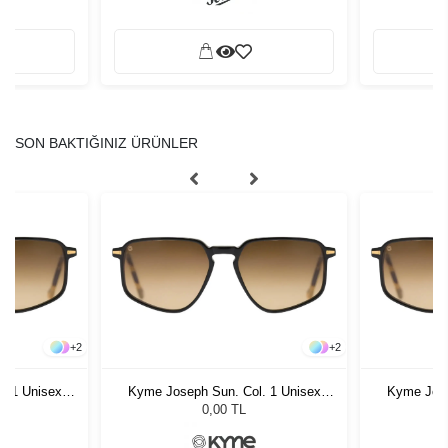
SON BAKTIĞINIZ ÜRÜNLER
+
2
+
2
. 1 Unisex
Kyme Joseph Sun. Col. 1 Unisex
Kyme Jose
ğü
Güneş Gözlüğü
G
0,00 TL