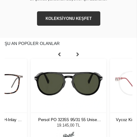
KOLEKSİYONU KEŞFET
ŞU AN POPÜLER OLANLAR
-H-Inlay 53-
Persol PO 3235S 95/31 55 Unisex
Vycoz Kids
Güneş Gözlüğü
19.145,00 TL