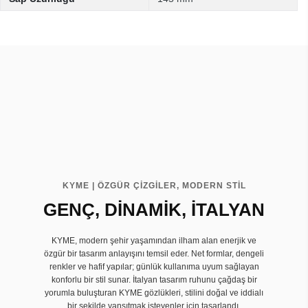
KYME | ÖZGÜR ÇİZGİLER, MODERN STİL
GENÇ, DİNAMİK, İTALYAN
KYME, modern şehir yaşamından ilham alan enerjik ve
özgür bir tasarım anlayışını temsil eder. Net formlar, dengeli
renkler ve hafif yapılar; günlük kullanıma uyum sağlayan
konforlu bir stil sunar. İtalyan tasarım ruhunu çağdaş bir
yorumla buluşturan KYME gözlükleri, stilini doğal ve iddialı
bir şekilde yansıtmak isteyenler için tasarlandı.