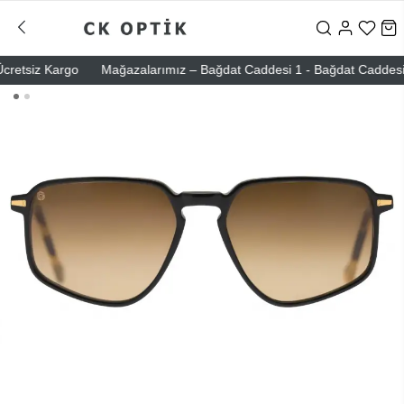
etsiz Kargo
Mağazalarımız – Bağdat Caddesi 1 - Bağdat Caddesi 2 - N