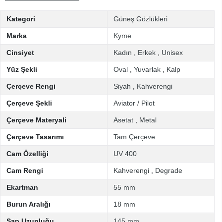
Kategori
Güneş Gözlükleri
Marka
Kyme
Cinsiyet
Kadın
,
Erkek
,
Unisex
Yüz Şekli
Oval
,
Yuvarlak
,
Kalp
Çerçeve Rengi
Siyah
,
Kahverengi
Çerçeve Şekli
Aviator / Pilot
Çerçeve Materyali
Asetat
,
Metal
Çerçeve Tasarımı
Tam Çerçeve
Cam Özelliği
UV 400
Cam Rengi
Kahverengi
,
Degrade
Ekartman
55 mm
Burun Aralığı
18 mm
Sap Uzunluğu
145 mm