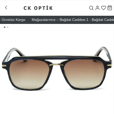
cretsiz Kargo
Mağazalarımız – Bağdat Caddesi 1 - Bağdat Caddesi 2 -