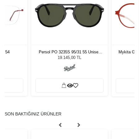
RG 54
Persol PO 3235S 95/31 55 Unisex
Mykita Get
Güneş Gözlüğü
19.145,00 TL
SON BAKTIĞINIZ ÜRÜNLER