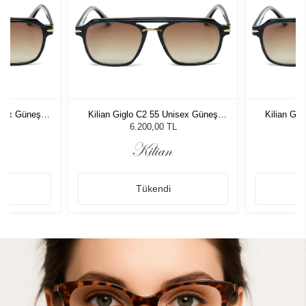
isex Güneş
Kilian Giglo C2 55 Unisex Güneş
Kilian Gi
Gözlüğü
6.200,00 TL
Tükendi