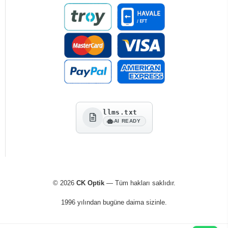
llms.txt
AI READY
© 2026
CK Optik
— Tüm hakları saklıdır.
1996 yılından bugüne daima sizinle.