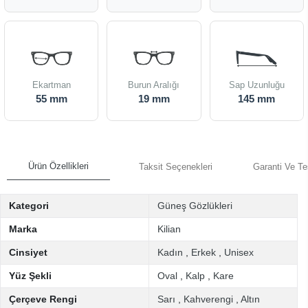
Ekartman
Burun Aralığı
Sap Uzunluğu
55 mm
19 mm
145 mm
Ürün Özellikleri
Taksit Seçenekleri
Garanti Ve Te
Kategori
Güneş Gözlükleri
Marka
Kilian
Cinsiyet
Kadın
,
Erkek
,
Unisex
Yüz Şekli
Oval
,
Kalp
,
Kare
Çerçeve Rengi
Sarı
,
Kahverengi
,
Altın