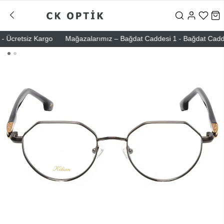
Ücretsiz Kargo
Mağazalarımız – Bağdat Caddesi 1 - Bağdat Caddesi 2