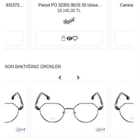
261 631373
Persol PO 3235S 95/31 55 Unisex
Carrera 3
zlüğü
Güneş Gözlüğü
L
19.145,00 TL
SON BAKTIĞINIZ ÜRÜNLER
+
2
+
2