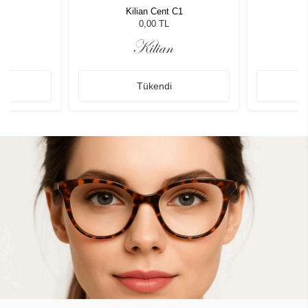
C1
Kilian Cent C1
K
0,00 TL
Tükendi