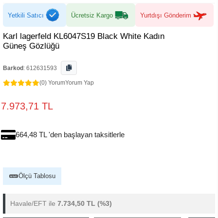
Yetkili Satıcı
Ücretsiz Kargo
Yurtdışı Gönderim
Karl lagerfeld KL6047S19 Black White Kadın
Güneş Gözlüğü
Barkod
:
612631593
(0) Yorum
Yorum Yap
7.973,71 TL
664,48 TL 'den başlayan taksitlerle
Ölçü Tablosu
Havale/EFT ile
7.734,50 TL
(%3)