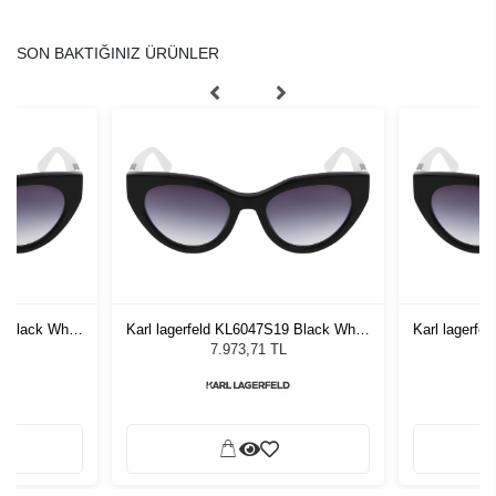
SON BAKTIĞINIZ ÜRÜNLER
9 Black White
Karl lagerfeld KL6047S19 Black White
Karl lagerfe
zlüğü
Kadın Güneş Gözlüğü
Kadı
7.973,71 TL