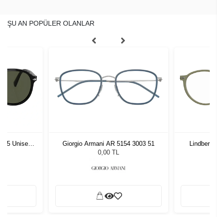
ŞU AN POPÜLER OLANLAR
1 55 Unisex
Giorgio Armani AR 5154 3003 51
Lindberg
ğü
L
0,00 TL