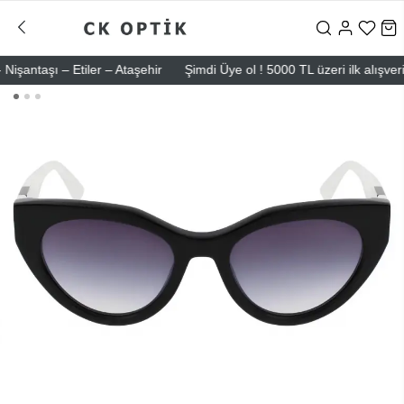
taşı – Etiler – Ataşehir
Şimdi Üye ol ! 5000 TL üzeri ilk alışverişin