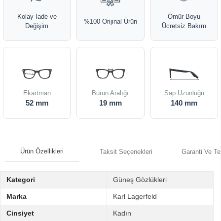
Kolay İade ve
Ömür Boyu
%100 Orijinal Ürün
Değişim
Ücretsiz Bakım
Ekartman
Burun Aralığı
Sap Uzunluğu
52 mm
19 mm
140 mm
Ürün Özellikleri
Taksit Seçenekleri
Garanti Ve Te
Kategori
Güneş Gözlükleri
Marka
Karl Lagerfeld
Cinsiyet
Kadın