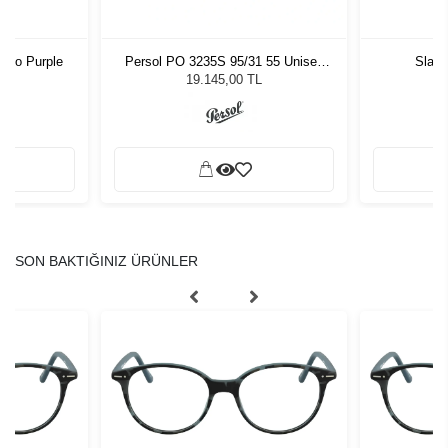
Fluo Purple
Persol PO 3235S 95/31 55 Unisex
Slast
Güneş Gözlüğü
19.145,00 TL
SON BAKTIĞINIZ ÜRÜNLER