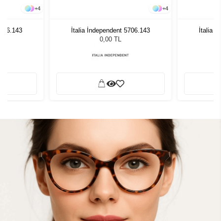
+
4
+
4
5706.143
İtalia İndependent 5706.143
İtalia 
0,00 TL