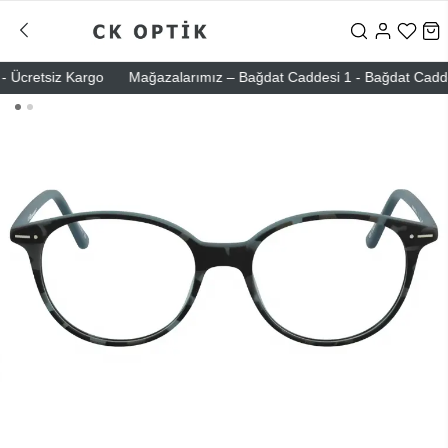
Ücretsiz Kargo
Mağazalarımız – Bağdat Caddesi 1 - Bağdat Caddesi 2 