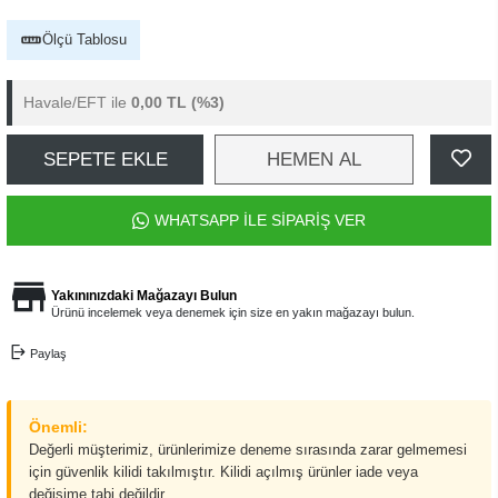
Ölçü Tablosu
Havale/EFT ile
0,00 TL
(%3)
SEPETE EKLE
HEMEN AL
WHATSAPP İLE SİPARİŞ VER
Yakınınızdaki Mağazayı Bulun
Ürünü incelemek veya denemek için size en yakın mağazayı bulun.
Paylaş
Önemli:
Değerli müşterimiz, ürünlerimize deneme sırasında zarar gelmemesi
için güvenlik kilidi takılmıştır. Kilidi açılmış ürünler iade veya
değişime tabi değildir.