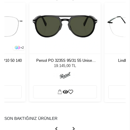
+
2
1 P10 50 140
Persol PO 3235S 95/31 55 Unisex
Lindber
Güneş Gözlüğü
19.145,00 TL
SON BAKTIĞINIZ ÜRÜNLER