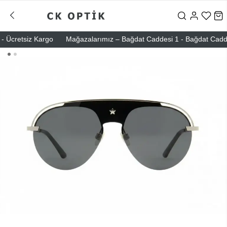
Ücretsiz Kargo
Mağazalarımız – Bağdat Caddesi 1 - Bağdat Caddesi 2 