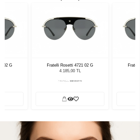
21 02 G
Fratelli Rosetti 4721 02 G
Fratel
4.185,00 TL