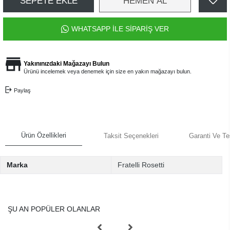
SEPETE EKLE
HEMEN AL
WHATSAPP İLE SİPARİŞ VER
Yakınınızdaki Mağazayı Bulun
Ürünü incelemek veya denemek için size en yakın mağazayı bulun.
Paylaş
Ürün Özellikleri
Taksit Seçenekleri
Garanti Ve Te
Marka
Fratelli Rosetti
ŞU AN POPÜLER OLANLAR