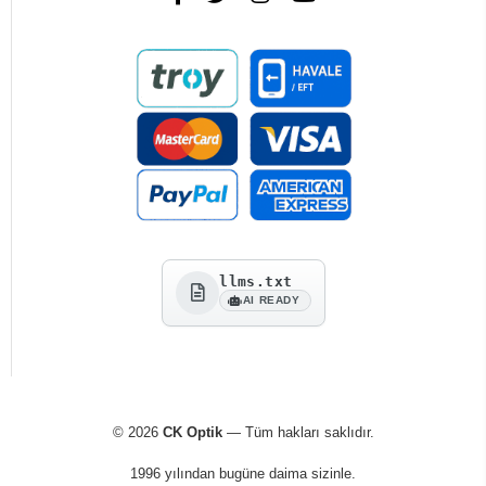
llms.txt
AI READY
© 2026
CK Optik
— Tüm hakları saklıdır.
1996 yılından bugüne daima sizinle.