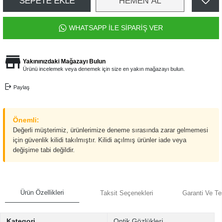
SEPETE EKLE
HEMEN AL
WHATSAPP İLE SİPARİŞ VER
Yakınınızdaki Mağazayı Bulun
Ürünü incelemek veya denemek için size en yakın mağazayı bulun.
Paylaş
Önemli:
Değerli müşterimiz, ürünlerimize deneme sırasında zarar gelmemesi
için güvenlik kilidi takılmıştır. Kilidi açılmış ürünler iade veya
değişime tabi değildir.
Ürün Özellikleri
Taksit Seçenekleri
Garanti Ve Te
Kategori
Optik Gözlükleri