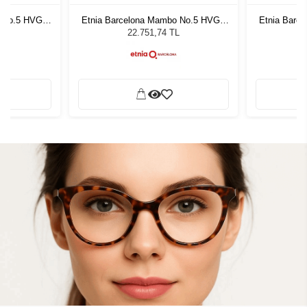
o No.5 HVGR
Etnia Barcelona Mambo No.5 HVGR
Etnia Barc
49
L
22.751,74 TL