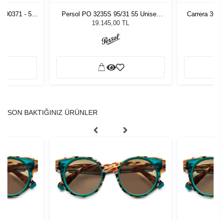
 300371 - 54
Persol PO 3235S 95/31 55 Unisex
Carrera 36
zlüğü
Güneş Gözlüğü
L
19.145,00 TL
SON BAKTIĞINIZ ÜRÜNLER