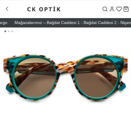
o
Mağazalarımız – Bağdat Caddesi 1 - Bağdat Caddesi 2 - Nişantaşı 