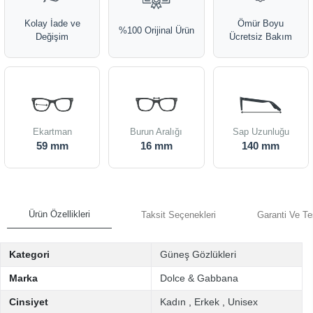
Kolay İade ve
Ömür Boyu
%100 Orijinal Ürün
Değişim
Ücretsiz Bakım
Ekartman
Burun Aralığı
Sap Uzunluğu
59 mm
16 mm
140 mm
Ürün Özellikleri
Taksit Seçenekleri
Garanti Ve Te
Kategori
Güneş Gözlükleri
Marka
Dolce & Gabbana
Cinsiyet
Kadın
,
Erkek
,
Unisex