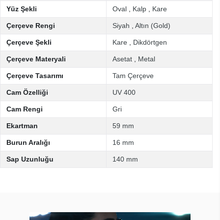
Yüz Şekli
Oval
,
Kalp
,
Kare
Çerçeve Rengi
Siyah
,
Altın (Gold)
Çerçeve Şekli
Kare
,
Dikdörtgen
Çerçeve Materyali
Asetat
,
Metal
Çerçeve Tasarımı
Tam Çerçeve
Cam Özelliği
UV 400
Cam Rengi
Gri
Ekartman
59 mm
Burun Aralığı
16 mm
Sap Uzunluğu
140 mm