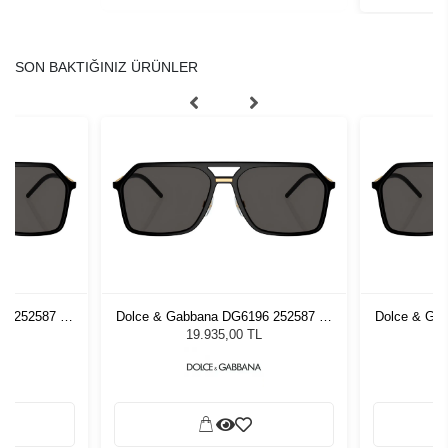
SON BAKTIĞINIZ ÜRÜNLER
6 252587 59
Dolce & Gabbana DG6196 252587 59
Dolce & Ga
zlüğü
Kadın Güneş Gözlüğü
Kadı
L
19.935,00 TL