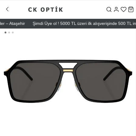
 Ataşehir
Şimdi Üye ol ! 5000 TL üzeri ilk alışverişinde 500 TL indir