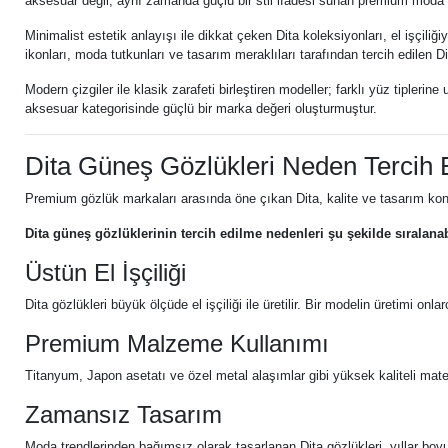
aksesuar değil, aynı zamanda güçlü bir stil ifadesi sunan premium moda ür
Minimalist estetik anlayışı ile dikkat çeken Dita koleksiyonları, el işçili
ikonları, moda tutkunları ve tasarım meraklıları tarafından tercih edilen 
Modern çizgiler ile klasik zarafeti birleştiren modeller; farklı yüz tipler
aksesuar kategorisinde güçlü bir marka değeri oluşturmuştur.
Dita Güneş Gözlükleri Neden Tercih E
Premium gözlük markaları arasında öne çıkan Dita, kalite ve tasarım konu
Dita güneş gözlüklerinin tercih edilme nedenleri şu şekilde sıralanab
Üstün El İşçiliği
Dita gözlükleri büyük ölçüde el işçiliği ile üretilir. Bir modelin üretimi o
Premium Malzeme Kullanımı
Titanyum, Japon asetatı ve özel metal alaşımlar gibi yüksek kaliteli mate
Zamansız Tasarım
Moda trendlerinden bağımsız olarak tasarlanan Dita gözlükleri, yıllar boyu