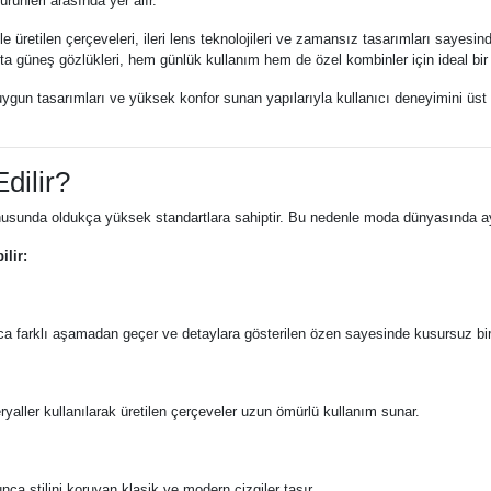
ünleri arasında yer alır.
ğiyle üretilen çerçeveleri, ileri lens teknolojileri ve zamansız tasarımları saye
Dita güneş gözlükleri, hem günlük kullanım hem de özel kombinler için ideal bir
ine uygun tasarımları ve yüksek konfor sunan yapılarıyla kullanıcı deneyimini üst
dilir?
sunda oldukça yüksek standartlara sahiptir. Bu nedenle moda dünyasında ayrıca
ilir:
nlarca farklı aşamadan geçer ve detaylara gösterilen özen sayesinde kusursuz bir
ryaller kullanılarak üretilen çerçeveler uzun ömürlü kullanım sunar.
nca stilini koruyan klasik ve modern çizgiler taşır.