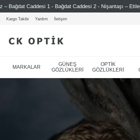
Bağdat Caddesi 2 - Nişantaşı – Etiler – Ataşehir
Şimd
Kargo Takibi
Yardım
İletişim
GÜNEŞ
OPTİK
MARKALAR
GÖZLÜKLERİ
GÖZLÜKLERİ