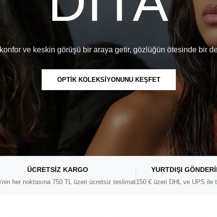
DITA
konfor ve keskin görüşü bir araya getir, gözlüğün ötesinde bir d
OPTİK KOLEKSİYONUNU KEŞFET
ÜCRETSIZ KARGO
YURTDIŞI GÖNDER
'nin her noktasına 750 TL üzeri ücretsiz teslimat
150 € üzeri DHL ve UPS ile t