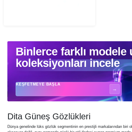
Binlerce farklı modele ulaşmak için koleksiyonları incele - Güneş gözlükle
Binlerce farklı modele
koleksiyonları incele
KEŞFETMEYE BAŞLA
→
Dita Güneş Gözlükleri
Dünya genelinde lüks gözlük segmentinin en prestijli markalarından biri 