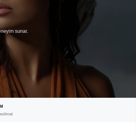
eneyim sunar.
IM
eslimat