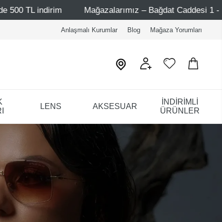
Mağazalarımız – Bağdat Caddesi 1 - Bağdat Caddesi 2 - Nişa
Anlaşmalı Kurumlar
Blog
Mağaza Yorumları
K
İNDİRİMLİ
LENS
AKSESUAR
I
ÜRÜNLER