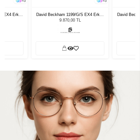
+
3
+
3
S EX4 Erkek
David Beckham 1199/G/S EX4 Erkek
David Beck
ğü
Güneş Gözlüğü
G
9.870,00 TL