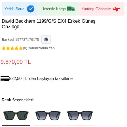
Yetkili Satıcı
Ücretsiz Kargo
Yurtdışı Gönderim
David Beckham 1199/G/S EX4 Erkek Güneş
Gözlüğü
Barkod
:
197737179175
(0) Yorum
Yorum Yap
9.870,00 TL
822,50 TL 'den başlayan taksitlerle
Renk Seçenekleri: