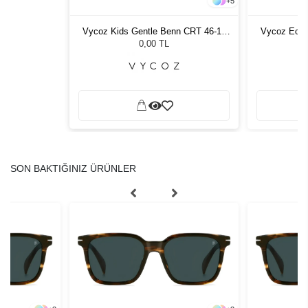
+
5
n CRT 46-17
Morel Mylos 1. TD02 5021 Unisex
Vycoz Ecow
Güneş Gözlüğü
11.718,58 TL
SON BAKTIĞINIZ ÜRÜNLER