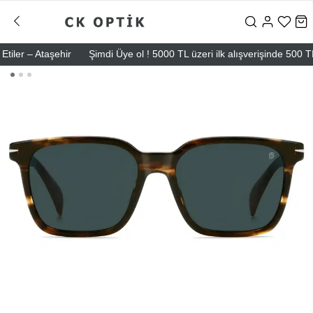
taşehir
Şimdi Üye ol ! 5000 TL üzeri ilk alışverişinde 500 TL indirim