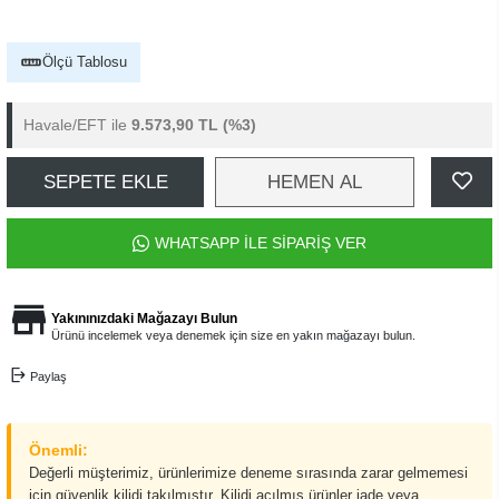
Ölçü Tablosu
Havale/EFT ile
9.573,90 TL
(%3)
SEPETE EKLE
HEMEN AL
WHATSAPP İLE SİPARİŞ VER
Yakınınızdaki Mağazayı Bulun
Ürünü incelemek veya denemek için size en yakın mağazayı bulun.
Paylaş
Önemli:
Değerli müşterimiz, ürünlerimize deneme sırasında zarar gelmemesi
için güvenlik kilidi takılmıştır. Kilidi açılmış ürünler iade veya