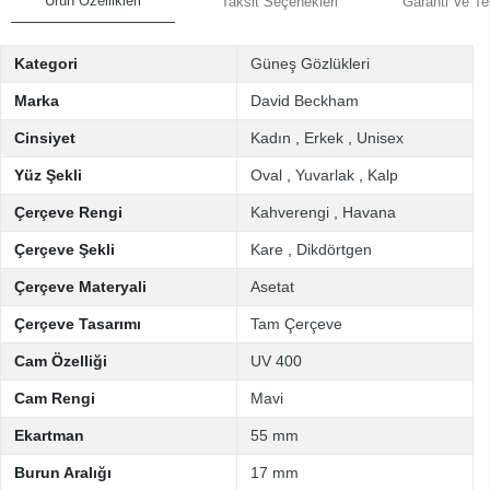
Ürün Özellikleri
Taksit Seçenekleri
Garanti Ve Te
Kategori
Güneş Gözlükleri
Marka
David Beckham
Cinsiyet
Kadın
,
Erkek
,
Unisex
Yüz Şekli
Oval
,
Yuvarlak
,
Kalp
Çerçeve Rengi
Kahverengi
,
Havana
Çerçeve Şekli
Kare
,
Dikdörtgen
Çerçeve Materyali
Asetat
Çerçeve Tasarımı
Tam Çerçeve
Cam Özelliği
UV 400
Cam Rengi
Mavi
Ekartman
55 mm
Burun Aralığı
17 mm